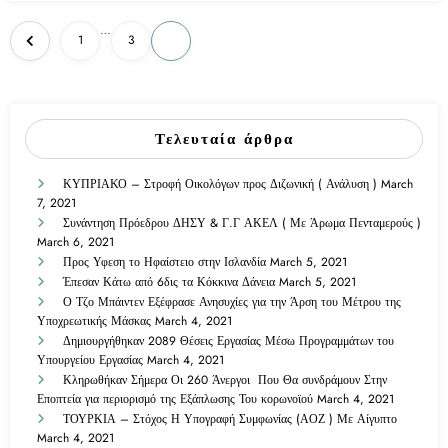
…
1
3
4
Τελευταία άρθρα
ΚΥΠΡΙΑΚΟ – Στροφή Οικολόγων προς Διζωνική ( Ανάλυση )
March
7, 2021
Συνάντηση Πρόεδρου ΔΗΣΥ & Γ.Γ ΑΚΕΛ ( Με Άρωμα Πενταμερούς )
March 6, 2021
Προς Υφεση το Ηφαίστειο στην Ισλανδία
March 5, 2021
Έπεσαν Κάτω από 6δις τα Κόκκινα Δάνεια
March 5, 2021
Ο Τζο Μπάιντεν Εξέφρασε Ανησυχίες για την Άρση του Μέτρου της
Υποχρεωτικής Μάσκας
March 4, 2021
Δημιουργήθηκαν 2089 Θέσεις Εργασίας Μέσω Προγραμμάτων του
Υπουργείου Εργασίας
March 4, 2021
Κληρωθήκαν Σήμερα Οι 260 Άνεργοι Που Θα συνδράμουν Στην
Εποπτεία για περιορισμό της Εξάπλωσης Του κορωνοϊού
March 4, 2021
ΤΟΥΡΚΙΑ – Στόχος Η Υπογραφή Συμφωνίας (ΑΟΖ ) Με Αίγυπτο
March 4, 2021