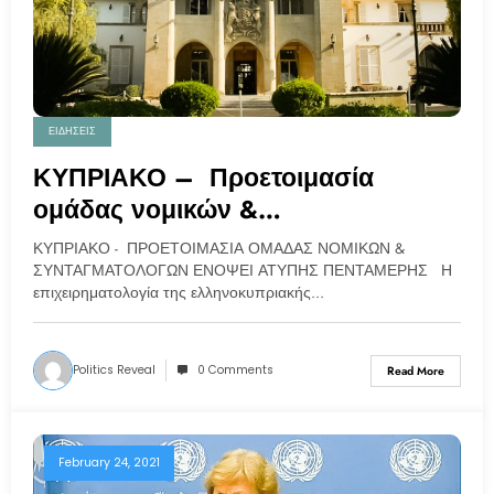
ΕΙΔΗΣΕΙΣ
ΚΥΠΡΙΑΚΟ – Προετοιμασία
ομάδας νομικών &
συνταγματολόγων ενόψει άτυπης
ΚΥΠΡΙΑΚΟ - ΠΡΟΕΤΟΙΜΑΣΙΑ ΟΜΑΔΑΣ ΝΟΜΙΚΩΝ &
πενταμερής
ΣΥΝΤΑΓΜΑΤΟΛΟΓΩΝ ΕΝΟΨΕΙ ΑΤΥΠΗΣ ΠΕΝΤΑΜΕΡΗΣ Η
επιχειρηματολογία της ελληνοκυπριακής…
Politics Reveal
0 Comments
Read More
February 24, 2021