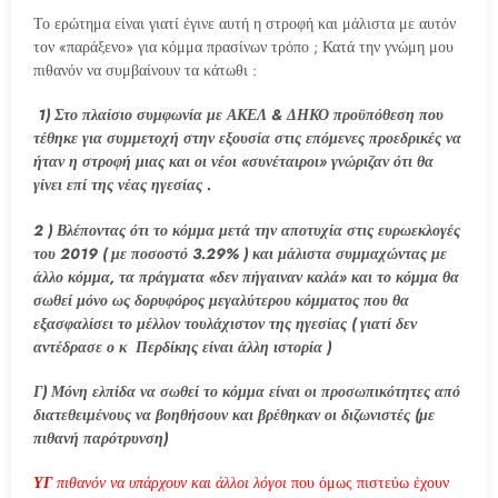
Το ερώτημα είναι γιατί έγινε αυτή η στροφή και μάλιστα με αυτόν
τον «παράξενο» για κόμμα πρασίνων τρόπο ; Κατά την γνώμη μου
πιθανόν να συμβαίνουν τα κάτωθι :
1) Στο πλαίσιο συμφωνία με ΑΚΕΛ & ΔΗΚΟ προϋπόθεση που
τέθηκε για συμμετοχή στην εξουσία στις επόμενες προεδρικές να
ήταν η στροφή μιας και οι νέοι «συνέταιροι» γνώριζαν ότι θα
γίνει επί της νέας ηγεσίας .
2 ) Βλέποντας ότι το κόμμα μετά την αποτυχία στις ευρωεκλογές
του 2019 ( με ποσοστό 3.29% ) και μάλιστα συμμαχώντας με
άλλο κόμμα, τα πράγματα «δεν πήγαιναν καλά» και το κόμμα θα
σωθεί μόνο ως δορυφόρος μεγαλύτερου κόμματος που θα
εξασφαλίσει το μέλλον τουλάχιστον της ηγεσίας ( γιατί δεν
αντέδρασε ο κ Περδίκης είναι άλλη ιστορία )
Γ) Μόνη ελπίδα να σωθεί το κόμμα είναι οι προσωπικότητες από
διατεθειμένους να βοηθήσουν και βρέθηκαν οι διζωνιστές (με
πιθανή παρότρυνση)
ΥΓ
πιθανόν να υπάρχουν και άλλοι λόγοι
που όμως πιστεύω έχουν