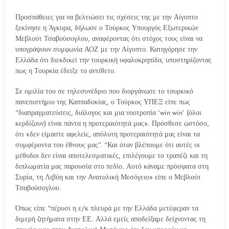
Προσπάθειες για να βελτιώσει τις σχέσεις της με την Αίγυπτο
ξεκίνησε η Άγκυρα, δήλωσε ο Τούρκος Υπουργός Εξωτερικών
Μεβλούτ Τσαβούσογλου, αναφέροντας ότι στόχος τους είναι να
υπογράψουν συμφωνία ΑΟΖ με την Αίγυπτο. Κατηγόρησε την
Ελλάδα ότι διεκδικεί την τουρκική υφαλοκρηπίδα, υποστηρίζοντας
πως η Τουρκία έδειξε το αντίθετο.
Σε ομιλία του σε τηλεσυνέδριο που διοργάνωσε το τουρκικό
πανεπιστήμιο της Καππαδοκίας, ο Τούρκος ΥΠΕΞ είπε πως
“διαπραγματεύσεις, διάλογος και μια νοοτροπία ‘win win’ (όλοι
κερδίζουν) είναι πάντα η προτεραιότητά μας». Πρόσθεσε ωστόσο,
ότι «δεν είμαστε αφελείς, απόλυτη προτεραιότητά μας είναι τα
συμφέροντα του έθνους μας”. “Και όταν βλέπουμε ότι αυτές οι
μέθοδοι δεν είναι αποτελεσματικές, επιλέγουμε το τραπέζι και τη
διπλωματία μας παρουσία στο πεδίο. Αυτό κάναμε πρόσφατα στη
Συρία, τη Λιβύη και την Ανατολική Μεσόγειο» είπε ο Μεβλούτ
Τσαβούσογλου.
Όπως είπε “πέρυσι η ε/κ πλευρά με την Ελλάδα μετέφεραν τα
διμερή ζητήματα στην ΕΕ. Αλλά εμείς αποδείξαμε δείχνοντας τη