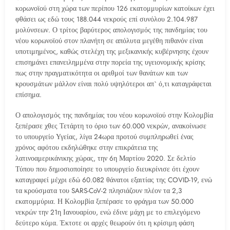
κορωνοϊού στη χώρα των περίπου 126 εκατομμυρίων κατοίκων έχει
φθάσει ως εδώ τους 188.044 νεκρούς επί συνόλου 2.104.987
μολύνσεων. Ο τρίτος βαρύτερος απολογισμός της πανδημίας του
νέου κορωνοϊού στον πλανήτη σε απόλυτα μεγέθη πιθανόν είναι
υποτιμημένος, καθώς στελέχη της μεξικανικής κυβέρνησης έχουν
επισημάνει επανειλημμένα στην πορεία της υγειονομικής κρίσης
πως στην πραγματικότητα οι αριθμοί των θανάτων και των
κρουσμάτων μάλλον είναι πολύ υψηλότεροι απ` ό,τι καταγράφεται
επίσημα.
Ο απολογισμός της πανδημίας του νέου κορωνοϊού στην Κολομβία
ξεπέρασε χθες Τετάρτη το όριο των 60.000 νεκρών, ανακοίνωσε
το υπουργείο Υγείας, λίγα 24ωρα προτού συμπληρωθεί ένας
χρόνος αφότου εκδηλώθηκε στην επικράτεια της
λατινοαμερικάνικης χώρας, την 6η Μαρτίου 2020. Σε δελτίο
Τύπου που δημοσιοποίησε το υπουργείο διευκρίνισε ότι έχουν
καταγραφεί μέχρι εδώ 60.082 θάνατοι εξαιτίας της COVID-19, ενώ
τα κρούσματα του SARS-CoV-2 πλησιάζουν πλέον τα 2,3
εκατομμύρια. Η Κολομβία ξεπέρασε το φράγμα των 50.000
νεκρών την 21η Ιανουαρίου, ενώ έδινε μάχη με το επιλεγόμενο
δεύτερο κύμα. Έκτοτε οι αρχές θεωρούν ότι η κρίσιμη φάση