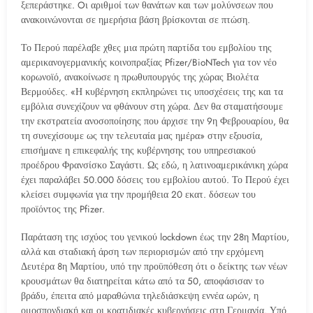
ξεπεράστηκε. Oι αριθμοί των θανάτων και των μολύνσεων που
ανακοινώνονται σε ημερήσια βάση βρίσκονται σε πτώση.
Το Περού παρέλαβε χθες μια πρώτη παρτίδα του εμβολίου της
αμερικανογερμανικής κοινοπραξίας Pfizer/BioNTech για τον νέο
κορωνοϊό, ανακοίνωσε η πρωθυπουργός της χώρας Βιολέτα
Βερμούδες. «Η κυβέρνηση εκπληρώνει τις υποσχέσεις της και τα
εμβόλια συνεχίζουν να φθάνουν στη χώρα. Δεν θα σταματήσουμε
την εκστρατεία ανοσοποίησης που άρχισε την 9η Φεβρουαρίου, θα
τη συνεχίσουμε ως την τελευταία μας ημέρα» στην εξουσία,
επισήμανε η επικεφαλής της κυβέρνησης του υπηρεσιακού
προέδρου Φρανσίσκο Σαγάστι. Ως εδώ, η λατινοαμερικάνικη χώρα
έχει παραλάβει 50.000 δόσεις του εμβολίου αυτού. Το Περού έχει
κλείσει συμφωνία για την προμήθεια 20 εκατ. δόσεων του
προϊόντος της Pfizer.
Παράταση της ισχύος του γενικού lockdown έως την 28η Μαρτίου,
αλλά και σταδιακή άρση των περιορισμών από την ερχόμενη
Δευτέρα 8η Μαρτίου, υπό την προϋπόθεση ότι ο δείκτης των νέων
κρουσμάτων θα διατηρείται κάτω από τα 50, αποφάσισαν το
βράδυ, έπειτα από μαραθώνια τηλεδιάσκεψη εννέα ωρών, η
ομοσπονδιακή και οι κρατιδιακές κυβερνήσεις στη Γερμανία. Υπό