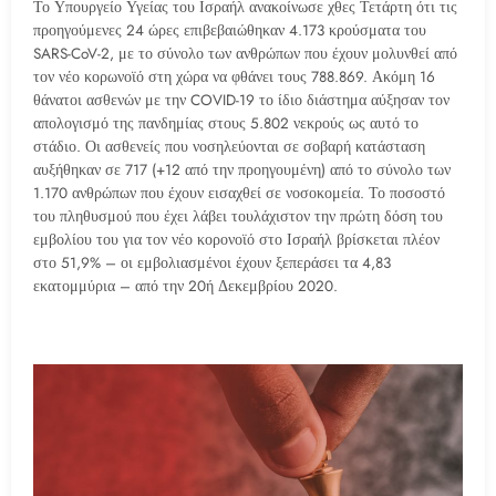
Το Υπουργείο Υγείας του Ισραήλ ανακοίνωσε χθες Τετάρτη ότι τις
προηγούμενες 24 ώρες επιβεβαιώθηκαν 4.173 κρούσματα του
SARS-CoV-2, με το σύνολο των ανθρώπων που έχουν μολυνθεί από
τον νέο κορωνοϊό στη χώρα να φθάνει τους 788.869. Ακόμη 16
θάνατοι ασθενών με την COVID-19 το ίδιο διάστημα αύξησαν τον
απολογισμό της πανδημίας στους 5.802 νεκρούς ως αυτό το
στάδιο. Οι ασθενείς που νοσηλεύονται σε σοβαρή κατάσταση
αυξήθηκαν σε 717 (+12 από την προηγουμένη) από το σύνολο των
1.170 ανθρώπων που έχουν εισαχθεί σε νοσοκομεία. Το ποσοστό
του πληθυσμού που έχει λάβει τουλάχιστον την πρώτη δόση του
εμβολίου του για τον νέο κορονοϊό στο Ισραήλ βρίσκεται πλέον
στο 51,9% – οι εμβολιασμένοι έχουν ξεπεράσει τα 4,83
εκατομμύρια – από την 20ή Δεκεμβρίου 2020.