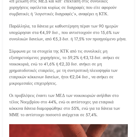
«Η μείωση στις ΜΕΔ και κατ’ επέκταση στις συνολικές
χορηγήσεις οφείλεται κυρίως σε διαγραφές που είτε αφορούν
συμβατικές ή ‘λογιστικές διαγραφές’», αναφέρει η ΚΤΚ.
Παράλληλα, τα δάνεια με καθυστέρηση πέραν των 90 ημερών
υποχώρησαν στα €4,59 δισ., που αντιστοιχούν στο 15,6% των
συνολικών δανείων, από €5,3 δισ. ή 17,5% τον προηγούμενο μήνα.
Σύμφωνα με τα στοιχεία της ΚΤΚ από τις συνολικές μη
εξυπηρετούμενες χορηγήσεις, το 59,2% ή €3,13 δισ. ανήκει σε
νοικοκυριά, ενώ το 41,6% ή €2,33 δισ. ανήκει σε μη
χρηματοδοτικές εταιρείες, με τη συντριπτική πλειοψηφία των
εταιρικών κόκκινων δανείων, ήτοι €2,04 δισ., να ανήκει σε
μικρομεσαίες επιχειρήσεις.
Οι προβλέψεις έναντι των ΜΕΔ των νοικοκυριών ανήλθαν στο
τέλος Νοεμβρίου στο 44%, ενώ οι αντίστοιχες για εταιρικά
κόκκινα δάνεια διαμορφώθηκε στο 55%, ενώ για τα δάνεια των
ΜΜΕ το αντίστοιχο ποσοστό ανέρχεται σε 57,4%.