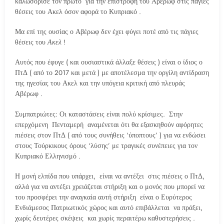
καλωσόρισε τον πρώτο για την επιστροφή του Αβέρωφ στις πάγιες
θέσεις του Ακελ όσον αφορά το Κυπριακό .
Μα επί της ουσίας ο Αβέρωφ δεν έχει φύγει ποτέ από τις πάγιες
θέσεις του
Ακελ
!
Αυτός που έφυγε ( και ουσιαστικά άλλαξε θέσεις ) είναι ο ίδιος ο
ΠτΔ ( από το 2017 και μετά ) με αποτέλεσμα την οργίλη αντίδραση
της ηγεσίας του Ακελ και την υπόγεια κριτική από πλευράς
Αβέρωφ .
Συμπατριώτες: Οι καταστάσεις είναι πολύ κρίσιμες. Στην
επερχόμενη Πενταμερή αναμένεται ότι θα εξασκηθούν αφόρητες
πιέσεις στον ΠτΔ ( από τους συνήθεις ‘ύποπτους’ ) για να ενδώσει
στους Τούρκικους όρους ‘λύσης’ με τραγικές συνέπειες για τον
Κυπριακό Ελληνισμό .
Η μονή ελπίδα που υπάρχει, είναι να αντέξει στις πιέσεις ο ΠτΔ,
αλλά για να αντέξει χρειάζεται στήριξη και ο μονός που μπορεί να
του προσφέρει την αναγκαία αυτή στήριξη είναι ο Ευρύτερος
Ενδιάμεσος Πατριωτικός χώρος και αυτό επιβάλλεται να πράξει,
χωρίς δευτέρες σκέψεις και χωρίς περαιτέρω καθυστερήσεις .