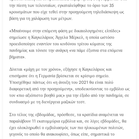
την πίεση των τελευταίων, εγκαταλείφθηκε το όριο των 35
κρουσμάτων που είχε τεθεί στην προηγούμενη τηλεδιάσκεψη ως
βάση για τη χαλάρωση των μέτρων.
«Μπαίνουμε στην επόμενη φάση με δικαιολογημένες ελπίδες»
σημείωσε η Καγκελάριος Άγγελα Μέρκελ, η οποία ωστόσο
προειδοποίησε εναντίον του κινδύνου τρίτου κύματος της
πανδημίας και τόνισε την ανάγκη «να πάμε έξυπνα στα επόμενα
βήματα».
Δίνεται «μάχη με τον χρόνο», εξήγησε η Καγκελάριος και
επισήμανε ότι η Γερμανία βρίσκεται σε κρίσιμο σημείο.
Υποσχέθηκε πάντως ότι «η άνοιξη του 2021 θα είναι πολύ
διαφορετική από την προηγούμενη», υποδεικνύοντας το εμβόλιο ως
τον «πιο αξιόπιστο βοηθό μας» για την έξοδο από την πανδημία, σε
συνδυασμό με τη διενέργεια μαζικών τεστ.
Στο τέλος της εβδομάδας, πρόσθεσε, τα κρατίδια αναμένεται να
παραλάβουν 11 εκατομμύρια εμβόλια και, σε λίγες εβδομάδες, θα
έχει ολοκληρωθεί ο εμβολιασμός των πιο ηλικιωμένων πολιτών,
γεγονός το οποίο θα ανακουφίσει, όπως είπε, σημαντικά το