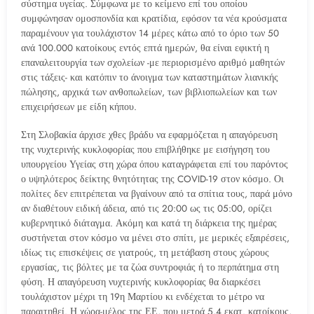
σύστημα υγείας. Σύμφωνα με το κείμενο επί του οποίου
συμφώνησαν ομοσπονδία και κρατίδια, εφόσον τα νέα κρούσματα
παραμένουν για τουλάχιστον 14 μέρες κάτω από το όριο των 50
ανά 100.000 κατοίκους εντός επτά ημερών, θα είναι εφικτή η
επαναλειτουργία των σχολείων -με περιορισμένο αριθμό μαθητών
στις τάξεις- και κατόπιν το άνοιγμα των καταστημάτων λιανικής
πώλησης, αρχικά των ανθοπωλείων, των βιβλιοπωλείων και των
επιχειρήσεων με είδη κήπου.
Στη Σλοβακία άρχισε χθες βράδυ να εφαρμόζεται η απαγόρευση
της νυχτερινής κυκλοφορίας που επιβλήθηκε με εισήγηση του
υπουργείου Υγείας στη χώρα όπου καταγράφεται επί του παρόντος
ο υψηλότερος δείκτης θνητότητας της COVID-19 στον κόσμο. Οι
πολίτες δεν επιτρέπεται να βγαίνουν από τα σπίτια τους, παρά μόνο
αν διαθέτουν ειδική άδεια, από τις 20:00 ως τις 05:00, ορίζει
κυβερνητικό διάταγμα. Ακόμη και κατά τη διάρκεια της ημέρας
συστήνεται στον κόσμο να μένει στο σπίτι, με μερικές εξαιρέσεις,
ιδίως τις επισκέψεις σε γιατρούς, τη μετάβαση στους χώρους
εργασίας, τις βόλτες με τα ζώα συντροφιάς ή το περπάτημα στη
φύση. Η απαγόρευση νυχτερινής κυκλοφορίας θα διαρκέσει
τουλάχιστον μέχρι τη 19η Μαρτίου κι ενδέχεται το μέτρο να
παραιτηθεί. Η χώρα-μέλος της ΕΕ, που μετρά 5,4 εκατ. κατοίκους,