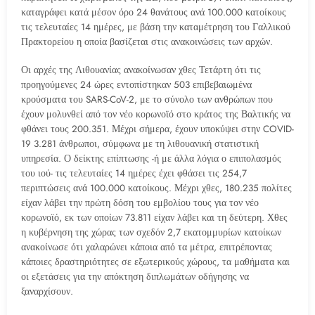
καταγράφει κατά μέσον όρο 24 θανάτους ανά 100.000 κατοίκους
τις τελευταίες 14 ημέρες, με βάση την καταμέτρηση του Γαλλικού
Πρακτορείου η οποία βασίζεται στις ανακοινώσεις των αρχών.
Οι αρχές της Λιθουανίας ανακοίνωσαν χθες Τετάρτη ότι τις
προηγούμενες 24 ώρες εντοπίστηκαν 503 επιβεβαιωμένα
κρούσματα του SARS-CoV-2, με το σύνολο των ανθρώπων που
έχουν μολυνθεί από τον νέο κορωνοϊό στο κράτος της Βαλτικής να
φθάνει τους 200.351. Μέχρι σήμερα, έχουν υποκύψει στην COVID-
19 3.281 άνθρωποι, σύμφωνα με τη λιθουανική στατιστική
υπηρεσία. Ο δείκτης επίπτωσης -ή με άλλα λόγια ο επιπολασμός
του ιού- τις τελευταίες 14 ημέρες έχει φθάσει τις 254,7
περιπτώσεις ανά 100.000 κατοίκους. Μέχρι χθες, 180.235 πολίτες
είχαν λάβει την πρώτη δόση του εμβολίου τους για τον νέο
κορωνοϊό, εκ των οποίων 73.811 είχαν λάβει και τη δεύτερη. Χθες
η κυβέρνηση της χώρας των σχεδόν 2,7 εκατομμυρίων κατοίκων
ανακοίνωσε ότι χαλαρώνει κάποια από τα μέτρα, επιτρέποντας
κάποιες δραστηριότητες σε εξωτερικούς χώρους, τα μαθήματα και
οι εξετάσεις για την απόκτηση διπλωμάτων οδήγησης να
ξαναρχίσουν.