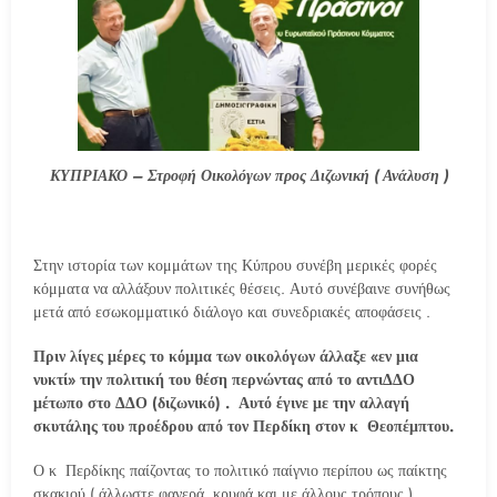
ΚΥΠΡΙΑΚΟ – Στροφή Οικολόγων προς Διζωνική ( Ανάλυση )
Στην ιστορία των κομμάτων της Κύπρου συνέβη μερικές φορές
κόμματα να αλλάξουν πολιτικές θέσεις. Αυτό συνέβαινε συνήθως
μετά από εσωκομματικό διάλογο και συνεδριακές αποφάσεις .
Πριν λίγες μέρες το κόμμα των οικολόγων άλλαξε «εν μια
νυκτί» την πολιτική του θέση περνώντας από το αντιΔΔΟ
μέτωπο στο ΔΔΟ (διζωνικό) . Αυτό έγινε με την αλλαγή
σκυτάλης του προέδρου από τον Περδίκη στον κ Θεοπέμπτου.
Ο κ Περδίκης παίζοντας το πολιτικό παίγνιο περίπου ως παίκτης
σκακιού ( άλλωστε φανερά, κρυφά και με άλλους τρόπους )