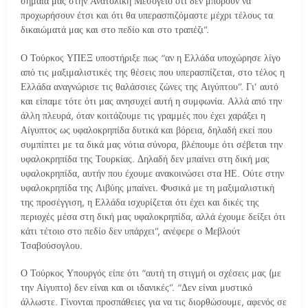
σημαία μας στην Ανατολική Μεσόγειο ότι δεν μπορούν να
προχωρήσουν έτσι και ότι θα υπερασπιζόμαστε μέχρι τέλους τα
δικαιώματά μας και στο πεδίο και στο τραπέζι”.
Ο Τούρκος ΥΠΕΞ υποστήριξε πως “αν η Ελλάδα υποχώρησε λίγο
από τις μαξιμαλιστικές της θέσεις που υπερασπίζεται, στο τέλος η
Ελλάδα αναγνώρισε τις θαλάσσιες ζώνες της Αιγύπτου”. Γι’ αυτό
και είπαμε τότε ότι μας ανησυχεί αυτή η συμφωνία. Αλλά από την
άλλη πλευρά, όταν κοιτάζουμε τις γραμμές που έχει χαράξει η
Αίγυπτος ως υφαλοκρηπίδα δυτικά και βόρεια, δηλαδή εκεί που
συμπίπτει με τα δικά μας νότια σύνορα, βλέπουμε ότι σέβεται την
υφαλοκρηπίδα της Τουρκίας. Δηλαδή δεν μπαίνει στη δική μας
υφαλοκρηπίδα, αυτήν που έχουμε ανακοινώσει στα ΗΕ. Ούτε στην
υφαλοκρηπίδα της Λιβύης μπαίνει. Φυσικά με τη μαξιμαλιστική
της προσέγγιση, η Ελλάδα ισχυρίζεται ότι έχει και δικές της
περιοχές μέσα στη δική μας υφαλοκρηπίδα, αλλά έχουμε δείξει ότι
κάτι τέτοιο στο πεδίο δεν υπάρχει”, ανέφερε ο Μεβλούτ
Τσαβούσογλου.
Ο Τούρκος Υπουργός είπε ότι “αυτή τη στιγμή οι σχέσεις μας (με
την Αίγυπτο) δεν είναι και οι ιδανικές”. “Δεν είναι μυστικό
άλλωστε. Γίνονται προσπάθειες για να τις διορθώσουμε, αφενός σε