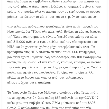
διαθεσιμότητα των εμβολίων καθιστά ευκολότερη την αναχαίτιση
της πανδημίας, ο Αμερικανός Πρόεδρος επισήμανε ότι είναι επίσης
κρίσιμης σημασίας όλοι να παραμείνουν σε εγρήγορση, να φορούν
μάσκες, να πλένουν τα χέρια τους και να τηρούν τις αποστάσεις.
«Το τελευταίο πράγμα που χρειαζόμαστε είναι αυτή η λογική του
Νεάντερταλ, ότι “Τώρα, όλα πάνε καλά, βγάλτε τη μάσκα, ξεχάστε
τη”. Έχει ακόμη σημασία», τόνισε. Υπενθύμισε επίσης ότι πάνω
από 511.000 άνθρωποι έχουν πεθάνει από τον νέο κορωνοϊό στις
ΗΠΑ και θα χρειαστεί χρόνος μέχρι να εμβολιαστούν όλοι. Τα
κρούσματα στις ΗΠΑ φτάνουν περίπου τα 50.000 καθημερινά,
μολονότι έχουν μοιραστεί ήδη περισσότερες από 100 εκατομμύρια
δόσεις του εμβολίου. «Είναι κρίσιμο, κρίσιμο, κρίσιμο, να ακούτε
την επιστήμη: πλένετε τα χέρια σας, με ζεστό νερό, συχνά. Φοράτε
μάσκα και τηρείτε τις αποστάσεις. Το ξέρω ότι το ξέρετε. Θα
ήθελα να το ξέρουν και κάποιοι από τους εκλεγμένους
αξιωματούχους μας», συνέχισε.
Το Υπουργείο Υγείας του Μεξικού ανακοίνωσε χθες Τετάρτη ότι
τις προηγούμενες 24 ώρες ακόμη 857 ασθενείς με την COVID-19
υπέκυψαν, ενώ επιβεβαιώθηκαν 7.793 μολύνσεις από τον SARS-
CoV-2. Ο απολογισμός των θυμάτων της πανδημίας του νέου