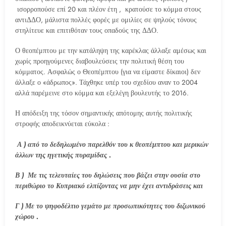
ισορροπούσε επί 20 και πλέον έτη , κρατούσε το κόμμα στους
αντιΔΔΟ, μάλιστα πολλές φορές με ομιλίες σε ψηλούς τόνους
στηλίτευε και επιτιθόταν τους οπαδούς της ΔΔΟ.
Ο θεοπέμπτου με την κατάληψη της καρέκλας άλλαξε αμέσως και
χωρίς προηγούμενες διαβουλεύσεις την πολιτική θέση του
κόμματος. Ασφαλώς ο Θεοπέμπτου (για να είμαστε δίκαιοι) δεν
άλλαξε ο «άδρωπος». Τάχθηκε υπέρ του σχεδίου αναν το 2004
αλλά παρέμεινε στο κόμμα και εξελέγη βουλευτής το 2016.
Η απόδειξη της τόσον σημαντικής απότομης αυτής πολιτικής
στροφής αποδεικνύεται εύκολα :
Α ) από το δεδηλωμένο παρελθόν του κ θεοπέμπτου και μερικών
άλλων της ηγετικής πυραμίδας .
Β ) Με τις τελευταίες του δηλώσεις που βάζει στην ουσία στο
περιθώριο το Κυπριακό ελπίζοντας να μην έχει αντιδράσεις και
Γ ) Με το ψηφοδέλτιο γεμάτο με προσωπικότητες του διζωνικού
χώρου .