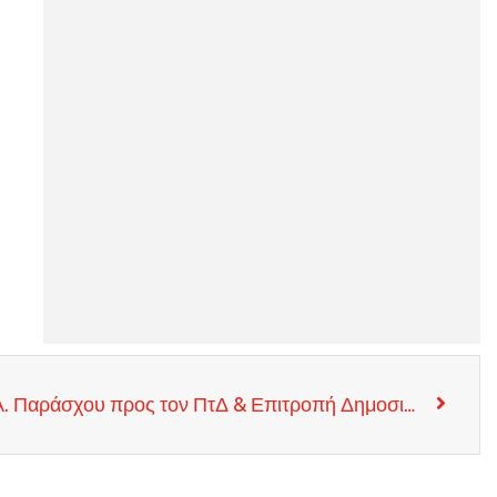
Απάντηση δημοσιογράφου Α. Παράσχου προς τον ΠτΔ & Επιτροπή Δημοσιογραφικής Δεοντολογίας