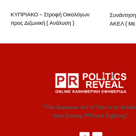
ΚΥΠΡΙΑΚΟ – Στροφή Οικολόγων
Συνάντηση
προς Διζωνική ( Ανάλυση )
ΑΚΕΛ ( Με
”The Supreme Art of War is to Subd
Your Enemy Without Fighting”