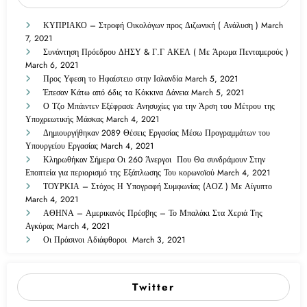
ΚΥΠΡΙΑΚΟ – Στροφή Οικολόγων προς Διζωνική ( Ανάλυση )
March
7, 2021
Συνάντηση Πρόεδρου ΔΗΣΥ & Γ.Γ ΑΚΕΛ ( Με Άρωμα Πενταμερούς )
March 6, 2021
Προς Υφεση το Ηφαίστειο στην Ισλανδία
March 5, 2021
Έπεσαν Κάτω από 6δις τα Κόκκινα Δάνεια
March 5, 2021
Ο Τζο Μπάιντεν Εξέφρασε Ανησυχίες για την Άρση του Μέτρου της
Υποχρεωτικής Μάσκας
March 4, 2021
Δημιουργήθηκαν 2089 Θέσεις Εργασίας Μέσω Προγραμμάτων του
Υπουργείου Εργασίας
March 4, 2021
Κληρωθήκαν Σήμερα Οι 260 Άνεργοι Που Θα συνδράμουν Στην
Εποπτεία για περιορισμό της Εξάπλωσης Του κορωνοϊού
March 4, 2021
ΤΟΥΡΚΙΑ – Στόχος Η Υπογραφή Συμφωνίας (ΑΟΖ ) Με Αίγυπτο
March 4, 2021
ΑΘΗΝΑ – Αμερικανός Πρέσβης – Το Μπαλάκι Στα Χεριά Της
Αγκύρας
March 4, 2021
Οι Πράσινοι Αδιάφθοροι
March 3, 2021
Twitter