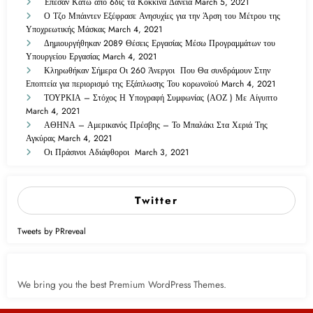
Έπεσαν Κάτω από 6δις τα Κόκκινα Δάνεια
March 5, 2021
Ο Τζο Μπάιντεν Εξέφρασε Ανησυχίες για την Άρση του Μέτρου της
Υποχρεωτικής Μάσκας
March 4, 2021
Δημιουργήθηκαν 2089 Θέσεις Εργασίας Μέσω Προγραμμάτων του
Υπουργείου Εργασίας
March 4, 2021
Κληρωθήκαν Σήμερα Οι 260 Άνεργοι Που Θα συνδράμουν Στην
Εποπτεία για περιορισμό της Εξάπλωσης Του κορωνοϊού
March 4, 2021
ΤΟΥΡΚΙΑ – Στόχος Η Υπογραφή Συμφωνίας (ΑΟΖ ) Με Αίγυπτο
March 4, 2021
ΑΘΗΝΑ – Αμερικανός Πρέσβης – Το Μπαλάκι Στα Χεριά Της
Αγκύρας
March 4, 2021
Οι Πράσινοι Αδιάφθοροι
March 3, 2021
Twitter
Tweets by PRreveal
We bring you the best Premium WordPress Themes.