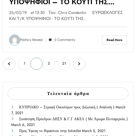
ΥΠΟΨΗΦΙΟΙ – ΤΟ ΚΟΥΤΙ ΤΗΣ
ΠΑΝΔΩΡΑΣ ;
26/03/19 at 13:30 Του: Chris Constantin ΕΥΡΩΕΚΛΟΓΕΣ
ΚΑΙ Τ/Κ ΥΠΟΨΗΦΙΟΙ - ΤΟ ΚΟΥΤΙ ΤΗΣ…
Politics Reveal
0 Comments
Read More
…
1
2
3
21
Τελευταία άρθρα
ΚΥΠΡΙΑΚΟ – Στροφή Οικολόγων προς Διζωνική ( Ανάλυση )
March
7, 2021
Συνάντηση Πρόεδρου ΔΗΣΥ & Γ.Γ ΑΚΕΛ ( Με Άρωμα Πενταμερούς )
March 6, 2021
Προς Υφεση το Ηφαίστειο στην Ισλανδία
March 5, 2021