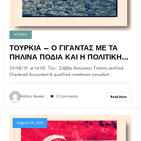
ΑΠΟΨΕΙΣ
ΤΟΥΡΚΙΑ – Ο ΓΙΓΑΝΤΑΣ ΜΕ ΤΑ
ΠΗΛΙΝΑ ΠΟΔΙΑ ΚΑΙ Η ΠΟΛΙΤΙΚΗ
ΤΩΝ ΕΝΤΑΣΕΩΝ ΣΤΗΝ ΚΥΠΡΙΑΚΗ
29/08/19 at 14:05 Του : Σάββα Αντώνιου Τταντη certified
ΑΟΖ
Chartered Accountant & qualified investment consultant…
Politics Reveal
0 Comments
Read More
August 25, 2019