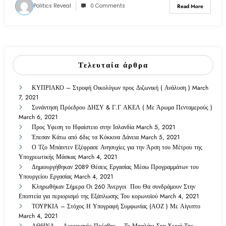
Politics Reveal
0 Comments
Read More
Τελευταία άρθρα
ΚΥΠΡΙΑΚΟ – Στροφή Οικολόγων προς Διζωνική ( Ανάλυση )
March
7, 2021
Συνάντηση Πρόεδρου ΔΗΣΥ & Γ.Γ ΑΚΕΛ ( Με Άρωμα Πενταμερούς )
March 6, 2021
Προς Υφεση το Ηφαίστειο στην Ισλανδία
March 5, 2021
Έπεσαν Κάτω από 6δις τα Κόκκινα Δάνεια
March 5, 2021
Ο Τζο Μπάιντεν Εξέφρασε Ανησυχίες για την Άρση του Μέτρου της
Υποχρεωτικής Μάσκας
March 4, 2021
Δημιουργήθηκαν 2089 Θέσεις Εργασίας Μέσω Προγραμμάτων του
Υπουργείου Εργασίας
March 4, 2021
Κληρωθήκαν Σήμερα Οι 260 Άνεργοι Που Θα συνδράμουν Στην
Εποπτεία για περιορισμό της Εξάπλωσης Του κορωνοϊού
March 4, 2021
ΤΟΥΡΚΙΑ – Στόχος Η Υπογραφή Συμφωνίας (ΑΟΖ ) Με Αίγυπτο
March 4, 2021
ΑΘΗΝΑ – Αμερικανός Πρέσβης – Το Μπαλάκι Στα Χεριά Της