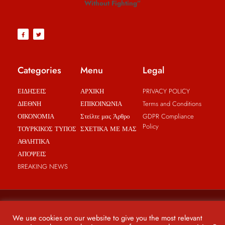
Without Fighting”
Categories
Menu
Legal
ΕΙΔΗΣΕΙΣ
ΑΡΧΙΚΗ
PRIVACY POLICY
ΔΙΕΘΝΗ
ΕΠΙΚΟΙΝΩΝΙΑ
Terms and Conditions
ΟΙΚΟΝΟΜΙΑ
Στείλτε μας Άρθρο
GDPR Compliance
Policy
ΤΟΥΡΚΙΚΟΣ ΤΥΠΟΣ
ΣΧΕΤΙΚΑ ΜΕ ΜΑΣ
ΑΘΛΗΤΙΚΑ
ΑΠΟΨΕΙΣ
BREAKING NEWS
© Copyright 2021 - Politics Reveal - All rights reserved
We use cookies on our website to give you the most relevant
Web design by BRICAT