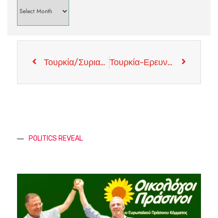
Τουρκία/Συριακό-Άσχημα τα Πράγματα για τους Τούρκους
Τουρκία-Ερευνες στην Α. Μεσόγειο(Μηπως Συμβαίνει κάτι που δεν Γνωρίζουμε Μεταξύ Τουρκίας και Εταιριών ;
POLITICS REVEAL