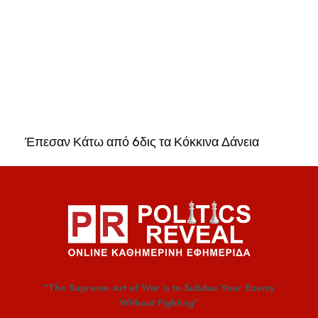
Έπεσαν Κάτω από 6δις τα Κόκκινα Δάνεια
”The Supreme Art of War is to Subdue Your Enemy
Without Fighting”