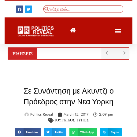
ΤΟΥΡΚΙΚΟΣ ΤΥΠΟΣ
BREAKING NEWS
ΕΙΔΗΣΕΙΣ
Σε Συνάντηση με Ακυντζι ο
Πρόεδρος στην Νεα Υορκη
Politics Reveal
March 15, 2017
2:09 pm
ΤΟΥΡΚΙΚΟΣ ΤΥΠΟΣ
Facebook
Twitter
WhatsApp
Skype