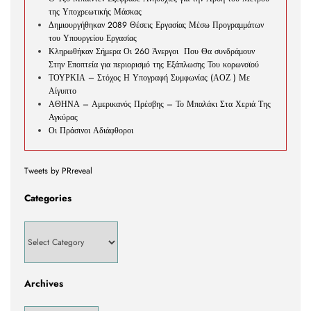
της Υποχρεωτικής Μάσκας
Δημιουργήθηκαν 2089 Θέσεις Εργασίας Μέσω Προγραμμάτων
του Υπουργείου Εργασίας
Κληρωθήκαν Σήμερα Οι 260 Άνεργοι Που Θα συνδράμουν
Στην Εποπτεία για περιορισμό της Εξάπλωσης Του κορωνοϊού
ΤΟΥΡΚΙΑ – Στόχος Η Υπογραφή Συμφωνίας (ΑΟΖ ) Με
Αίγυπτο
ΑΘΗΝΑ – Αμερικανός Πρέσβης – Το Μπαλάκι Στα Χεριά Της
Αγκύρας
Οι Πράσινοι Αδιάφθοροι
Tweets by PRreveal
Categories
Archives