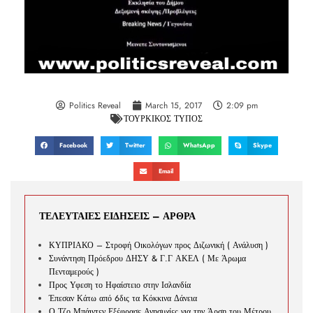
Politics Reveal
March 15, 2017
2:09 pm
ΤΟΥΡΚΙΚΟΣ ΤΥΠΟΣ
Facebook
Twitter
WhatsApp
Skype
Email
ΤΕΛΕΥΤΑΙΕΣ ΕΙΔΗΣΕΙΣ – ΑΡΘΡΑ
ΚΥΠΡΙΑΚΟ – Στροφή Οικολόγων προς Διζωνική ( Ανάλυση )
Συνάντηση Πρόεδρου ΔΗΣΥ & Γ.Γ ΑΚΕΛ ( Με Άρωμα
Πενταμερούς )
Προς Υφεση το Ηφαίστειο στην Ισλανδία
Έπεσαν Κάτω από 6δις τα Κόκκινα Δάνεια
Ο Τζο Μπάιντεν Εξέφρασε Ανησυχίες για την Άρση του Μέτρου