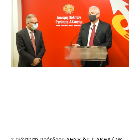
Συνάντηση Πρόεδρου ΔΗΣΥ & Γ.Γ ΑΚΕΛ ( Με