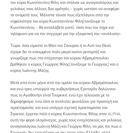
τον κύριο Κωνσταντίνο Φίλη, και στόλισε ως ανοησιολόγους και
γελοίους τους άλλους δυο ομιλητές – χωρίς ωστόσο να αναφέρει
τα ονόματά τους. Μάλιστα τόνισε πως εξεπλάγειν από την
νηφαλιότητα του κύριο Κωνσταντίνου Φίλη(τονίζουμε το
Κωνσταντίνος – θα καταλάβετε γιατί), τόσο που τον πήρε και
τηλέφωνο για να τον συγχαρεί για την εξαιρετική του «ανάλυση».
Τώρα, όσοι είμαστε το Μάτι του Σάουρον ή το Αυτί του Θεού,
είχαμε δει το εσκεμμένα πολύ μικρό εκείνο ρεπορτάζ και
γνωρίζαμε πως στο στόχαστρο του κύριου Αβραμόπουλου
βρέθηκαν ο κύριος Γεώργιος Φίλης(τονίζουμε το Γεώργιος) και ο
κύριος Ιωάννης Μάζης.
Μετά από έναν μήνα από την ομιλία του κύριου Αβραμόπουλου,
και ενώ τρεις υπουργοί της κυβερνήσεως Ερντογάν δηλώνουν
πως το Αγαθονήσι είναι Τουρκικό, ενώ έχει τελειώσει με το
δημοψήφισμα, ενώ όλοι οι αναλυτές φωνάζουν για προσοχή και
προετοιμασία, και ενώ υπάρχει σχετική προετοιμασία του
Στρατού, έρχεται πάλι ο κύριος Κωνσταντίνος Φίλης στον ALPHA,
αυτή την φορά ολομόναχος, χωρίς τους ενοχλητικούς και γελοίους
ανοησιολόγους Ιωάννη Μάζη και Γεώργιο Φίλη, να μας πει πως ο
Ερντογάν δεν ετοιμάζεται να την πέσει στην Ελλάδα, αλλά