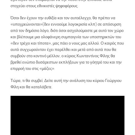
στοχεύει στους εθνικιστές ψηφοφόρους.
Όσοι δεν έχουν την ευθιξία και τον αυτοέλεγχο, θα πρέπει να
«υποχρεώνονται»(δεν εννοούμε λογοκρισία κλπ) σε απόσυρση
από τον δημόσιο λόγο, διότι όσοι ασχολούμαστε με αυτό τον χώρο
και βλέπουμε μια ολοφάνερη συμπαιγνία των υποστηρικτών του
«δεν τρέχει και τίποτα», μας πάει ο νους μας αλλού. Ο καιρός που
αυτά συγχωρούνταν έχει παρέλθει και μετά από αυτά που θα
συμβούν στο κοντινό μέλλον, ο κύριος Κωνταντίνος Φίλης θα
βρεθεί ενώπιο δυσάρεστων εκπλήξεων για το γόητρό του και την
επιρροή του στις «μάζες».
Τώρα, τι θα συμβεί; Δείτε αυτή την ανάλυση του κύριου Γεώργιου
Φίλη και θα καταλάβετε.