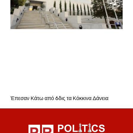
Έπεσαν Κάτω από 6δις τα Κόκκινα Δάνεια