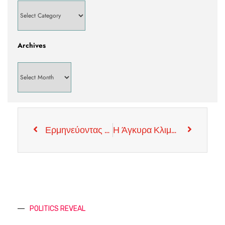
Archives
Ερμηνεύοντας τον Τραμπ στον Απόηχο της Πυραυλικής Επίθεσης
Η Άγκυρα Κλιμακώνει την Ένταση
POLITICS REVEAL