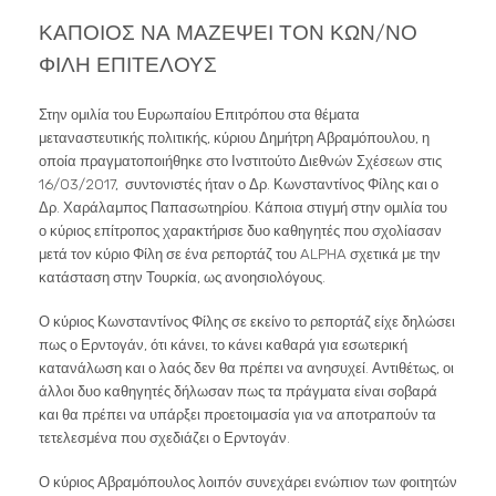
ΚΑΠΟΙΟΣ ΝΑ ΜΑΖΕΨΕΙ ΤΟΝ ΚΩΝ/ΝΟ
ΦΙΛΗ ΕΠΙΤΕΛΟΥΣ
Στην ομιλία του Ευρωπαίου Επιτρόπου στα θέματα
μεταναστευτικής πολιτικής, κύριου Δημήτρη Αβραμόπουλου, η
οποία πραγματοποιήθηκε στο Ινστιτούτο Διεθνών Σχέσεων στις
16/03/2017, συντονιστές ήταν ο Δρ. Κωνσταντίνος Φίλης και ο
Δρ. Χαράλαμπος Παπασωτηρίου. Κάποια στιγμή στην ομιλία του
ο κύριος επίτροπος χαρακτήρισε δυο καθηγητές που σχολίασαν
μετά τον κύριο Φίλη σε ένα ρεπορτάζ του ALPHA σχετικά με την
κατάσταση στην Τουρκία, ως ανοησιολόγους.
Ο κύριος Κωνσταντίνος Φίλης σε εκείνο το ρεπορτάζ είχε δηλώσει
πως ο Ερντογάν, ότι κάνει, το κάνει καθαρά για εσωτερική
κατανάλωση και ο λαός δεν θα πρέπει να ανησυχεί. Αντιθέτως, οι
άλλοι δυο καθηγητές δήλωσαν πως τα πράγματα είναι σοβαρά
και θα πρέπει να υπάρξει προετοιμασία για να αποτραπούν τα
τετελεσμένα που σχεδιάζει ο Ερντογάν.
Ο κύριος Αβραμόπουλος λοιπόν συνεχάρει ενώπιον των φοιτητών