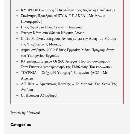
ΚΥΠΡΙΑΚΟ – Στροφή Οικολόγων προς Διζωνική ( Ανάλυση )
Συνάντηση Πρόεδρου ΔΗΣΥ & Γ.Γ ΑΚΕΛ ( Με Άρωμα
Πενταμερούς )
Προς Υφεση το Ηφαίστειο στην Ισλανδία
Έπεσαν Κάτω από 6δις τα Κόκκινα Δάνεια
Ο Τζο Μπάιντεν Εξέφρασε Ανησυχίες για την Άρση του Μέτρου
της Υποχρεωτικής Μάσκας
Δημιουργήθηκαν 2089 Θέσεις Εργασίας Μέσω Προγραμμάτων
του Υπουργείου Εργασίας
Κληρωθήκαν Σήμερα Οι 260 Άνεργοι Που Θα συνδράμουν
Στην Εποπτεία για περιορισμό της Εξάπλωσης Του κορωνοϊού
ΤΟΥΡΚΙΑ – Στόχος Η Υπογραφή Συμφωνίας (ΑΟΖ ) Με
Αίγυπτο
ΑΘΗΝΑ – Αμερικανός Πρέσβης – Το Μπαλάκι Στα Χεριά Της
Αγκύρας
Οι Πράσινοι Αδιάφθοροι
Tweets by PRreveal
Categories