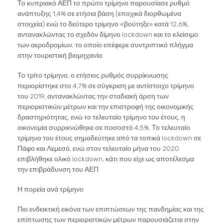
Το κυπριακό ΑΕΠ το πρώτο τρίμηνο παρουσίασε ρυθμό
ανάπτυξης 1,4% σε ετήσια βάση (εποχικά διορθωμένα
στοιχεία) ενώ το δεύτερο τρίμηνο «βούτηξε» κατά 12,6%,
αντανακλώντας το σχεδόν δίμηνο lockdown και το κλείσιμο
των αεροδρομίων, το οποίο επέφερε συντριπτικό πλήγμα
στην τουριστική βιομηχανία.
Το τρίτο τρίμηνο, ο ετήσιος ρυθμός συρρίκνωσης
περιορίστηκε στο 4,7% σε σύγκριση με αντίστοιχο τρίμηνο
του 2019, αντανακλώντας την σταδιακή άρση των
περιοριστικών μέτρων και την επιστροφή της οικονομικής
δραστηριότητας, ενώ το τελευταίο τρίμηνο του έτους, η
οικονομία συρρικνώθηκε σε ποσοστό 4,5%. Το τελευταίο
τρίμηνο του έτους σημαδεύτηκε από τα τοπικά lockdown σε
Πάφο και Λεμεσό, ενώ στον τελευταίο μήνα του 2020
επιβλήθηκε ολικό lockdown, κάτι που είχε ως αποτέλεσμα
την επιβράδυνση του ΑΕΠ.
Η πορεία ανά τρίμηνο
Πιο ενδεικτική εικόνα των επιπτώσεων της πανδημίας και της
επίπτωσης των περιοριστικών μέτρων παρουσιάζεται στην