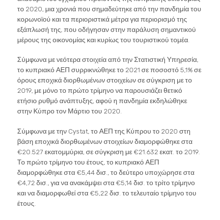
το 2020, μια χρονιά που σημαδεύτηκε από την πανδημία του
κορωνοϊού και τα περιοριστικά μέτρα για περιορισμό της
εξάπλωσή της, που οδήγησαν στην παράλυση σημαντικού
μέρους της οικονομίας και κυρίως του τουριστικού τομέα.
Σύμφωνα με νεότερα στοιχεία από την Στατιστική Υπηρεσία,
το κυπριακό ΑΕΠ συρρικνώθηκε το 2021 σε ποσοστό 5,1% σε
όρους εποχικά διορθωμένων στοιχείων σε σύγκριση με το
2019, με μόνο το πρώτο τρίμηνο να παρουσιάζει θετικό
ετήσιο ρυθμό ανάπτυξης, αφού η πανδημία εκδηλώθηκε
στην Κύπρο τον Μάρτιο του 2020.
Σύμφωνα με την Cystat, το ΑΕΠ της Κύπρου το 2020 στη
βάση εποχικά διορθωμένων στοιχείων διαμορφώθηκε στα
€20.527 εκατομμύρια, σε σύγκριση με €21.632 εκατ. το 2019.
Το πρώτο τρίμηνο του έτους, το κυπριακό ΑΕΠ
διαμορφώθηκε στα €5,44 δισ., το δεύτερο υποχώρησε στα
€4,72 δισ., για να ανακάμψει στα €5,14 δισ. το τρίτο τρίμηνο
και να διαμορφωθεί στα €5,22 δισ. το τελευταίο τρίμηνο του
έτους.