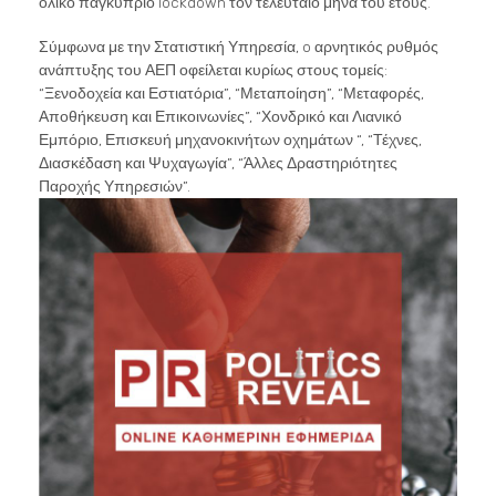
ολικό παγκύπριο lockdown τον τελευταίο μήνα του έτους.
Σύμφωνα με την Στατιστική Υπηρεσία, o αρνητικός ρυθμός
ανάπτυξης του ΑΕΠ οφείλεται κυρίως στους τομείς:
“Ξενοδοχεία και Εστιατόρια”, “Μεταποίηση”, “Μεταφορές,
Αποθήκευση και Επικοινωνίες”, “Χονδρικό και Λιανικό
Εμπόριο, Επισκευή μηχανοκινήτων οχημάτων “, “Τέχνες,
Διασκέδαση και Ψυχαγωγία”, “Άλλες Δραστηριότητες
Παροχής Υπηρεσιών”.