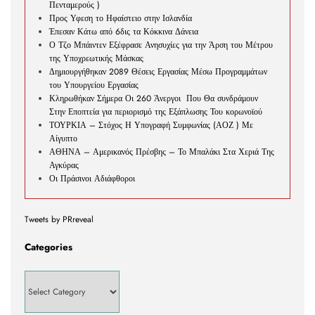
Πενταμερούς )
Προς Υφεση το Ηφαίστειο στην Ισλανδία
Έπεσαν Κάτω από 6δις τα Κόκκινα Δάνεια
Ο Τζο Μπάιντεν Εξέφρασε Ανησυχίες για την Άρση του Μέτρου
της Υποχρεωτικής Μάσκας
Δημιουργήθηκαν 2089 Θέσεις Εργασίας Μέσω Προγραμμάτων
του Υπουργείου Εργασίας
Κληρωθήκαν Σήμερα Οι 260 Άνεργοι Που Θα συνδράμουν
Στην Εποπτεία για περιορισμό της Εξάπλωσης Του κορωνοϊού
ΤΟΥΡΚΙΑ – Στόχος Η Υπογραφή Συμφωνίας (ΑΟΖ ) Με
Αίγυπτο
ΑΘΗΝΑ – Αμερικανός Πρέσβης – Το Μπαλάκι Στα Χεριά Της
Αγκύρας
Οι Πράσινοι Αδιάφθοροι
Tweets by PRreveal
Categories