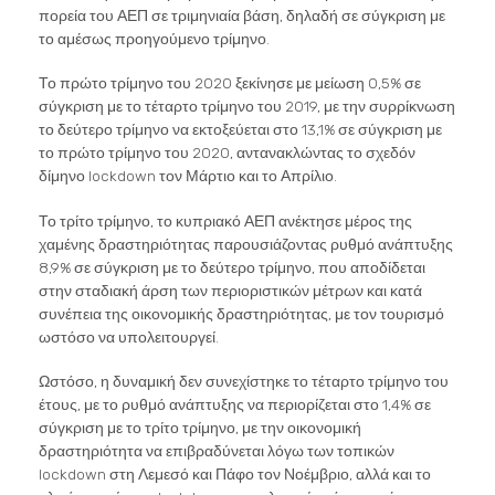
πορεία του ΑΕΠ σε τριμηνιαία βάση, δηλαδή σε σύγκριση με
το αμέσως προηγούμενο τρίμηνο.
Το πρώτο τρίμηνο του 2020 ξεκίνησε με μείωση 0,5% σε
σύγκριση με το τέταρτο τρίμηνο του 2019, με την συρρίκνωση
το δεύτερο τρίμηνο να εκτοξεύεται στο 13,1% σε σύγκριση με
το πρώτο τρίμηνο του 2020, αντανακλώντας το σχεδόν
δίμηνο lockdown τον Μάρτιο και το Απρίλιο.
Το τρίτο τρίμηνο, το κυπριακό ΑΕΠ ανέκτησε μέρος της
χαμένης δραστηριότητας παρουσιάζοντας ρυθμό ανάπτυξης
8,9% σε σύγκριση με το δεύτερο τρίμηνο, που αποδίδεται
στην σταδιακή άρση των περιοριστικών μέτρων και κατά
συνέπεια της οικονομικής δραστηριότητας, με τον τουρισμό
ωστόσο να υπολειτουργεί.
Ωστόσο, η δυναμική δεν συνεχίστηκε το τέταρτο τρίμηνο του
έτους, με το ρυθμό ανάπτυξης να περιορίζεται στο 1,4% σε
σύγκριση με το τρίτο τρίμηνο, με την οικονομική
δραστηριότητα να επιβραδύνεται λόγω των τοπικών
lockdown στη Λεμεσό και Πάφο τον Νοέμβριο, αλλά και το