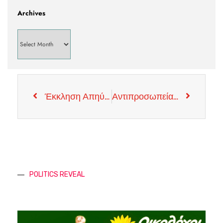
Archives
Έκκληση Απηύθυνε η Υπ. Δικαιοσύνης Στα Θύματα Σεξουαλικής Παρενόχλησης (να προσέλθουν και να κάνουν καταγγελία )
Αντιπροσωπεία της Τουρκικής Εθνοσυνέλευσης θα Επισκεφτεί Τα Κατεχόμενα
POLITICS REVEAL