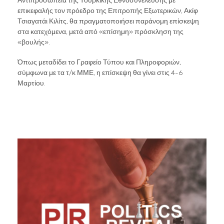
Αντιπροσωπεία της Τουρκικής Εθνοσυνέλευσης με
επικεφαλής τον πρόεδρο της Επιτροπής Εξωτερικών, Ακίφ
Τσιαγατάι Κιλίτς, θα πραγματοποιήσει παράνομη επίσκεψη
στα κατεχόμενα, μετά από «επίσημη» πρόσκληση της
«βουλής».
Όπως μεταδίδει το Γραφείο Τύπου και Πληροφοριών,
σύμφωνα με τα τ/κ ΜΜΕ, η επίσκεψη θα γίνει στις 4-6
Μαρτίου.