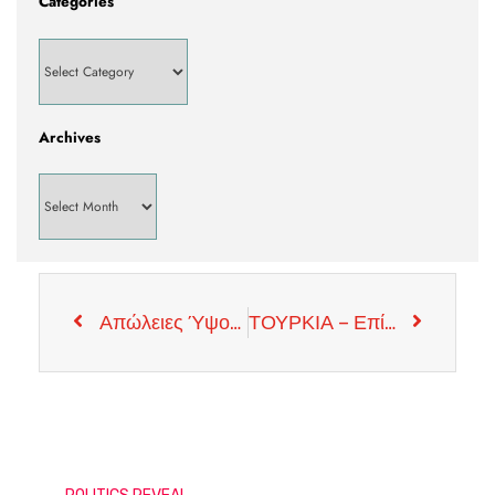
Categories
Archives
Απώλειες Ύψους €1,10 Δισεκατομμυρίων Στην Κυπριακή Οικονομία Από την Πανδημία
ΤΟΥΡΚΙΑ – Επίλυση Προβλημάτων με ΗΠΑ Βλέπει ο Σύμβουλος Του Ερτογαν Ιμπραχίμ Καλίν