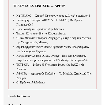
ΤΕΛΕΥΤΑΙΕΣ ΕΙΔΗΣΕΙΣ – ΑΡΘΡΑ
ΚΥΠΡΙΑΚΟ – Στροφή Οικολόγων προς Διζωνική ( Ανάλυση )
Συνάντηση Πρόεδρου ΔΗΣΥ & Γ.Γ ΑΚΕΛ ( Με Άρωμα
Πενταμερούς )
Προς Υφεση το Ηφαίστειο στην Ισλανδία
Έπεσαν Κάτω από 6δις τα Κόκκινα Δάνεια
Ο Τζο Μπάιντεν Εξέφρασε Ανησυχίες για την Άρση του Μέτρου
της Υποχρεωτικής Μάσκας
Δημιουργήθηκαν 2089 Θέσεις Εργασίας Μέσω Προγραμμάτων
του Υπουργείου Εργασίας
Κληρωθήκαν Σήμερα Οι 260 Άνεργοι Που Θα συνδράμουν
Στην Εποπτεία για περιορισμό της Εξάπλωσης Του κορωνοϊού
ΤΟΥΡΚΙΑ – Στόχος Η Υπογραφή Συμφωνίας (ΑΟΖ ) Με
Αίγυπτο
ΑΘΗΝΑ – Αμερικανός Πρέσβης – Το Μπαλάκι Στα Χεριά Της
Αγκύρας
Οι Πράσινοι Αδιάφθοροι
Tweets by PRreveal