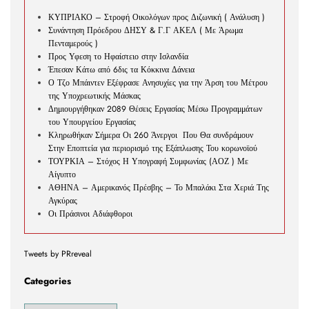
ΚΥΠΡΙΑΚΟ – Στροφή Οικολόγων προς Διζωνική ( Ανάλυση )
Συνάντηση Πρόεδρου ΔΗΣΥ & Γ.Γ ΑΚΕΛ ( Με Άρωμα
Πενταμερούς )
Προς Υφεση το Ηφαίστειο στην Ισλανδία
Έπεσαν Κάτω από 6δις τα Κόκκινα Δάνεια
Ο Τζο Μπάιντεν Εξέφρασε Ανησυχίες για την Άρση του Μέτρου
της Υποχρεωτικής Μάσκας
Δημιουργήθηκαν 2089 Θέσεις Εργασίας Μέσω Προγραμμάτων
του Υπουργείου Εργασίας
Κληρωθήκαν Σήμερα Οι 260 Άνεργοι Που Θα συνδράμουν
Στην Εποπτεία για περιορισμό της Εξάπλωσης Του κορωνοϊού
ΤΟΥΡΚΙΑ – Στόχος Η Υπογραφή Συμφωνίας (ΑΟΖ ) Με
Αίγυπτο
ΑΘΗΝΑ – Αμερικανός Πρέσβης – Το Μπαλάκι Στα Χεριά Της
Αγκύρας
Οι Πράσινοι Αδιάφθοροι
Tweets by PRreveal
Categories