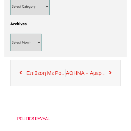
Archives
Επίθεση Με Ρουκέτες δέχτηκε Βάση Στο Ιράκ Που Φιλοξενούνται Αμερικανικές Δυνάμεις
ΑΘΗΝΑ – Αμερικανός Πρέσβης – Το Μπαλάκι Στα Χεριά Της Αγκύρας
POLITICS REVEAL