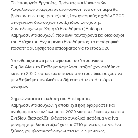
Το Υπουργείο Εργασίας, Πρόνοιας και Κοινωνικών
Ασφαλίσεων αναφέρει σε ανακοίνωσή του ότι σήμερα θα
βρίσκονται στους τραπεζικούς λογαριασμούς σχεδόν 3.300
οικογενειών δικαιούχων του Σχεδίου Ενίσχυσης
Συνταξιούχων με Χαμηλά Εισοδήματα (Επίδομα
Χαμηλοσυνταξιούχων), που είναι ταυτόχρονα και δικαιούχοι
του Ελάχιστου Εγγυημένου Εισοδήματος, τα αναδρομικά
ποσά της αύξησης του επιδόματος για το έτος 2020.
Υπενθυμίζεται ότι με αποφάσεις του Υπουργικού
Συμβουλίου, το Επίδομα Χαμηλοσυνταξιούχων αυξήθηκε
κατά το 2020, ούτως ώστε κανείς από τους δικαιούχους να
μην διαβιεί με συνολικά εισοδήματα κάτω από το όριο
φτώχειας.
Σημειώνεται ότι η αύξηση του Επιδόματος
Χαμηλοσυνταξιούχων, η οποία έχει ήδη εφαρμοστεί και
αναδρομικά για ολόκληρο το 2020 για τους δικαιούχους του
Σχεδίου, διασφαλίζει ελάχιστο συνολικό εισόδημα για ένα
μονήρη χαμηλοσυνταξιούχο στα €710 μηνιαίως και για ένα
ζεύγος χαμηλοσυνταξιούχων στα €1.216 μηνιαίως.