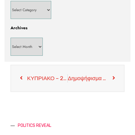
Archives
ΚΥΠΡΙΑΚΟ – 22 Προσωπικότητες Του Τόπου Ενώνουν Δυνάμεις Συνυπογράφοντας Διακήρυξη για την Κύπρο, Με Αφορμή τις τελευταίες εξελίξεις
Δημοψήφισμα Για Την Μεταρρύθμιση Της Τοπικής Αυτοδιοίκησης Την Ημέρα Των Βουλευτικών, Αποφάσισε Το Υπουργικό Συμβούλιο.
POLITICS REVEAL