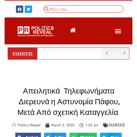
ΤΟΥΡΚΙΚΟΣ ΤΥΠΟΣ
BREAKING NEWS
ΕΙΔΗΣΕΙΣ
Απειλητικά Τηλεφωνήματα
Διερευνά η Αστυνομία Πάφου,
Μετά Από σχετική Καταγγελία
Politics Reveal
March 3, 2021
1:22 am
ΕΙΔΗΣΕΙΣ
Facebook
Twitter
WhatsApp
Skype