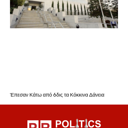
Έπεσαν Κάτω από 6δις τα Κόκκινα Δάνεια