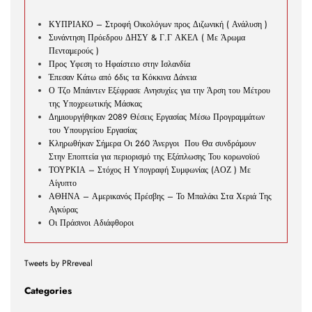
ΚΥΠΡΙΑΚΟ – Στροφή Οικολόγων προς Διζωνική ( Ανάλυση )
Συνάντηση Πρόεδρου ΔΗΣΥ & Γ.Γ ΑΚΕΛ ( Με Άρωμα
Πενταμερούς )
Προς Υφεση το Ηφαίστειο στην Ισλανδία
Έπεσαν Κάτω από 6δις τα Κόκκινα Δάνεια
Ο Τζο Μπάιντεν Εξέφρασε Ανησυχίες για την Άρση του Μέτρου
της Υποχρεωτικής Μάσκας
Δημιουργήθηκαν 2089 Θέσεις Εργασίας Μέσω Προγραμμάτων
του Υπουργείου Εργασίας
Κληρωθήκαν Σήμερα Οι 260 Άνεργοι Που Θα συνδράμουν
Στην Εποπτεία για περιορισμό της Εξάπλωσης Του κορωνοϊού
ΤΟΥΡΚΙΑ – Στόχος Η Υπογραφή Συμφωνίας (ΑΟΖ ) Με
Αίγυπτο
ΑΘΗΝΑ – Αμερικανός Πρέσβης – Το Μπαλάκι Στα Χεριά Της
Αγκύρας
Οι Πράσινοι Αδιάφθοροι
Tweets by PRreveal
Categories