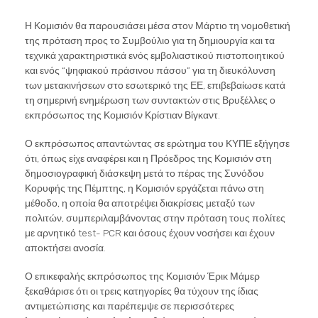
Η Κομισιόν θα παρουσιάσει μέσα στον Μάρτιο τη νομοθετική
της πρόταση προς το Συμβούλιο για τη δημιουργία και τα
τεχνικά χαρακτηριστικά ενός εμβολιαστικού πιστοποιητικού
και ενός “ψηφιακού πράσινου πάσου” για τη διευκόλυνση
των μετακινήσεων στο εσωτερικό της ΕΕ, επιβεβαίωσε κατά
τη σημερινή ενημέρωση των συντακτών στις Βρυξέλλες ο
εκπρόσωπος της Κομισιόν Κρίστιαν Βίγκαντ.
Ο εκπρόσωπος απαντώντας σε ερώτημα του ΚΥΠΕ εξήγησε
ότι, όπως είχε αναφέρει και η Πρόεδρος της Κομισιόν στη
δημοσιογραφική διάσκεψη μετά το πέρας της Συνόδου
Κορυφής της Πέμπτης, η Κομισιόν εργάζεται πάνω στη
μέθοδο, η οποία θα αποτρέψει διακρίσεις μεταξύ των
πολιτών, συμπεριλαμβάνοντας στην πρόταση τους πολίτες
με αρνητικό test- PCR και όσους έχουν νοσήσει και έχουν
αποκτήσει ανοσία.
Ο επικεφαλής εκπρόσωπος της Κομισιόν Έρικ Μάμερ
ξεκαθάρισε ότι οι τρεις κατηγορίες θα τύχουν της ίδιας
αντιμετώπισης και παρέπεμψε σε περισσότερες