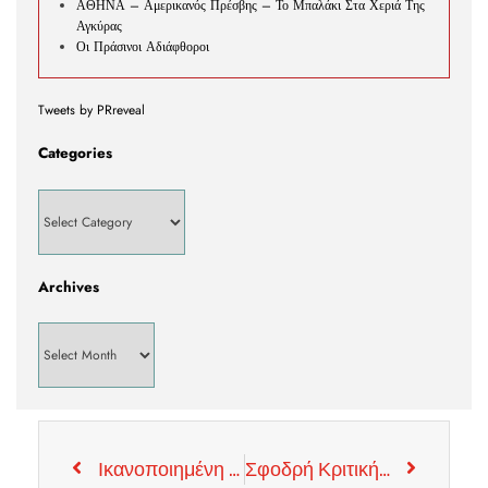
ΑΘΗΝΑ – Αμερικανός Πρέσβης – Το Μπαλάκι Στα Χεριά Της
Αγκύρας
Οι Πράσινοι Αδιάφθοροι
Tweets by PRreveal
Categories
Archives
Ικανοποιημένη η Αθήνα με το Πρόσφατο Ψήφισμα του Ολλανδικού Κοινοβουλίου Σχετικά Με Την Γενοκτονία Των Αρμένιων
Σφοδρή Κριτική Δέχεται Η Βρετανική Κυβέρνηση Μετά Από Την Μείωση Της Συνεισφοράς Στην Ανθρωπιστική Βοήθεια Για Την Υεμένη.