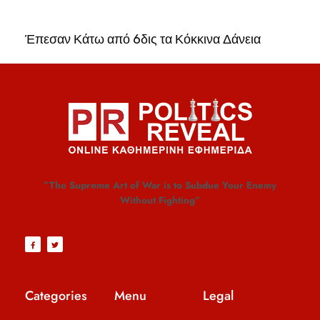
Έπεσαν Κάτω από 6δις τα Κόκκινα Δάνεια
”The Supreme Art of War is to Subdue Your Enemy
Without Fighting”
Categories
Menu
Legal