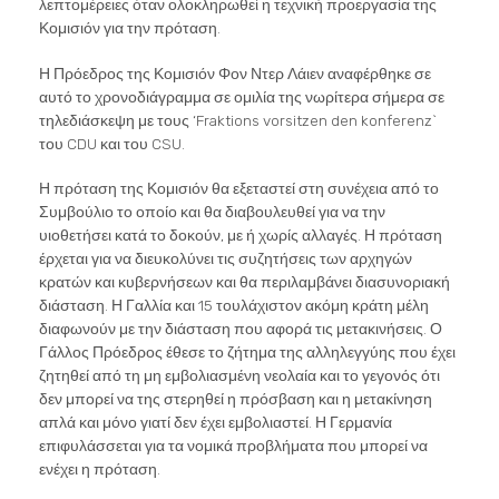
λεπτομέρειες όταν ολοκληρωθεί η τεχνική προεργασία της
Κομισιόν για την πρόταση.
Η Πρόεδρος της Κομισιόν Φον Ντερ Λάιεν αναφέρθηκε σε
αυτό το χρονοδιάγραμμα σε ομιλία της νωρίτερα σήμερα σε
τηλεδιάσκεψη με τους ‘Fraktions vorsitzen den konferenz`
του CDU και του CSU.
Η πρόταση της Κομισιόν θα εξεταστεί στη συνέχεια από το
Συμβούλιο το οποίο και θα διαβουλευθεί για να την
υιοθετήσει κατά το δοκούν, με ή χωρίς αλλαγές. Η πρόταση
έρχεται για να διευκολύνει τις συζητήσεις των αρχηγών
κρατών και κυβερνήσεων και θα περιλαμβάνει διασυνοριακή
διάσταση. Η Γαλλία και 15 τουλάχιστον ακόμη κράτη μέλη
διαφωνούν με την διάσταση που αφορά τις μετακινήσεις. Ο
Γάλλος Πρόεδρος έθεσε το ζήτημα της αλληλεγγύης που έχει
ζητηθεί από τη μη εμβολιασμένη νεολαία και το γεγονός ότι
δεν μπορεί να της στερηθεί η πρόσβαση και η μετακίνηση
απλά και μόνο γιατί δεν έχει εμβολιαστεί. Η Γερμανία
επιφυλάσσεται για τα νομικά προβλήματα που μπορεί να
ενέχει η πρόταση.