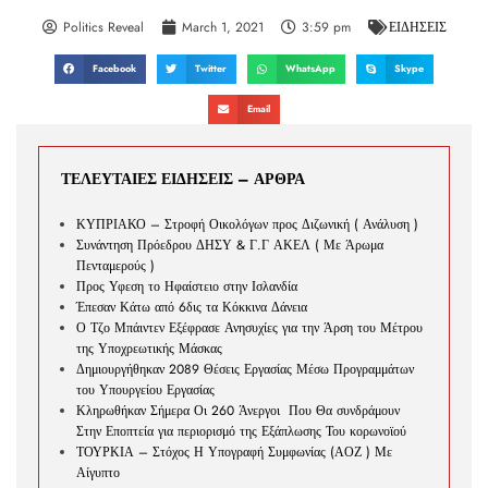
Politics Reveal
March 1, 2021
3:59 pm
ΕΙΔΗΣΕΙΣ
Facebook
Twitter
WhatsApp
Skype
Email
ΤΕΛΕΥΤΑΙΕΣ ΕΙΔΗΣΕΙΣ – ΑΡΘΡΑ
ΚΥΠΡΙΑΚΟ – Στροφή Οικολόγων προς Διζωνική ( Ανάλυση )
Συνάντηση Πρόεδρου ΔΗΣΥ & Γ.Γ ΑΚΕΛ ( Με Άρωμα
Πενταμερούς )
Προς Υφεση το Ηφαίστειο στην Ισλανδία
Έπεσαν Κάτω από 6δις τα Κόκκινα Δάνεια
Ο Τζο Μπάιντεν Εξέφρασε Ανησυχίες για την Άρση του Μέτρου
της Υποχρεωτικής Μάσκας
Δημιουργήθηκαν 2089 Θέσεις Εργασίας Μέσω Προγραμμάτων
του Υπουργείου Εργασίας
Κληρωθήκαν Σήμερα Οι 260 Άνεργοι Που Θα συνδράμουν
Στην Εποπτεία για περιορισμό της Εξάπλωσης Του κορωνοϊού
ΤΟΥΡΚΙΑ – Στόχος Η Υπογραφή Συμφωνίας (ΑΟΖ ) Με
Αίγυπτο