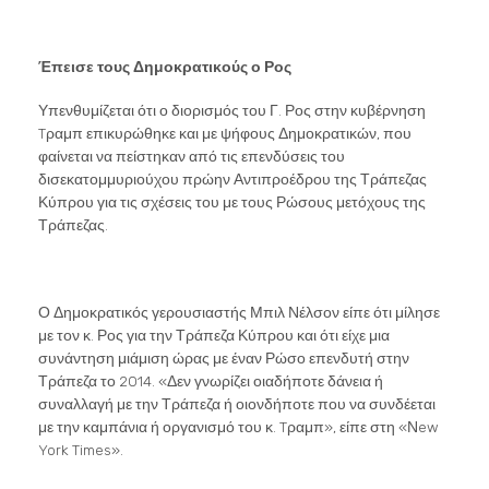
Έπεισε τους Δημοκρατικούς ο Ρος
Υπενθυμίζεται ότι ο διορισμός του Γ. Ρος στην κυβέρνηση
Tραμπ επικυρώθηκε και με ψήφους Δημοκρατικών, που
φαίνεται να πείστηκαν από τις επενδύσεις του
δισεκατομμυριούχου πρώην Αντιπροέδρου της Τράπεζας
Κύπρου για τις σχέσεις του με τους Ρώσους μετόχους της
Τράπεζας.
Ο Δημοκρατικός γερουσιαστής Μπιλ Νέλσον είπε ότι μίλησε
με τον κ. Ρος για την Τράπεζα Κύπρου και ότι είχε μια
συνάντηση μιάμιση ώρας με έναν Ρώσο επενδυτή στην
Τράπεζα το 2014. «Δεν γνωρίζει οιαδήποτε δάνεια ή
συναλλαγή με την Τράπεζα ή οιονδήποτε που να συνδέεται
με την καμπάνια ή οργανισμό του κ. Tραμπ», είπε στη «Νew
York Times».