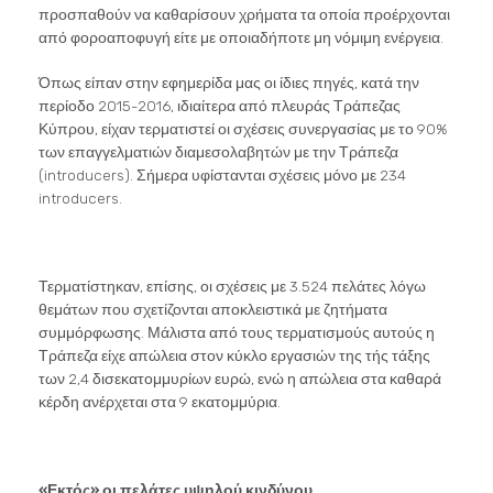
προσπαθούν να καθαρίσουν χρήματα τα οποία προέρχονται
από φοροαποφυγή είτε με οποιαδήποτε μη νόμιμη ενέργεια.
Όπως είπαν στην εφημερίδα μας οι ίδιες πηγές, κατά την
περίοδο 2015-2016, ιδιαίτερα από πλευράς Τράπεζας
Κύπρου, είχαν τερματιστεί οι σχέσεις συνεργασίας με το 90%
των επαγγελματιών διαμεσολαβητών με την Τράπεζα
(introducers). Σήμερα υφίστανται σχέσεις μόνο με 234
introducers.
Τερματίστηκαν, επίσης, οι σχέσεις με 3.524 πελάτες λόγω
θεμάτων που σχετίζονται αποκλειστικά με ζητήματα
συμμόρφωσης. Μάλιστα από τους τερματισμούς αυτούς η
Τράπεζα είχε απώλεια στον κύκλο εργασιών της τής τάξης
των 2,4 δισεκατομμυρίων ευρώ, ενώ η απώλεια στα καθαρά
κέρδη ανέρχεται στα 9 εκατομμύρια.
«Εκτός» οι πελάτες υψηλού κινδύνου