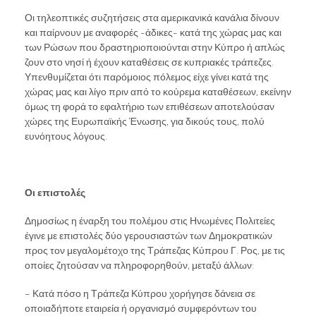
Οι τηλεοπτικές συζητήσεις στα αμερικανικά κανάλια δίνουν
και παίρνουν με αναφορές -άδικες- κατά της χώρας μας και
των Ρώσων που δραστηριοποιούνται στην Κύπρο ή απλώς
ζουν στο νησί ή έχουν καταθέσεις σε κυπριακές τράπεζες.
Υπενθυμίζεται ότι παρόμοιος πόλεμος είχε γίνει κατά της
χώρας μας και λίγο πριν από το κούρεμα καταθέσεων, εκείνην
όμως τη φορά το εφαλτήριο των επιθέσεων αποτελούσαν
χώρες της Ευρωπαϊκής Ένωσης, για δικούς τους, πολύ
ευνόητους λόγους.
Οι επιστολές
Δημοσίως η έναρξη του πολέμου στις Ηνωμένες Πολιτείες
έγινε με επιστολές δύο γερουσιαστών των Δημοκρατικών
προς τον μεγαλομέτοχο της Τράπεζας Κύπρου Γ. Ρος, με τις
οποίες ζητούσαν να πληροφορηθούν, μεταξύ άλλων:
– Κατά πόσο η Τράπεζα Κύπρου χορήγησε δάνεια σε
οποιαδήποτε εταιρεία ή οργανισμό συμφερόντων του