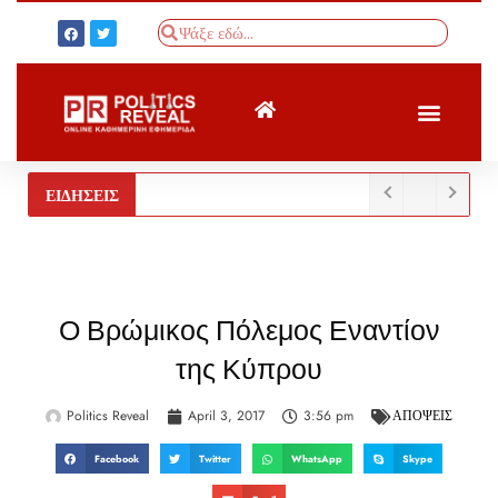
ΤΟΥΡΚΙΚΟΣ ΤΥΠΟΣ
BREAKING NEWS
ΕΙΔΗΣΕΙΣ
Ο Βρώμικος Πόλεμος Εναντίον
της Κύπρου
Politics Reveal
April 3, 2017
3:56 pm
ΑΠΟΨΕΙΣ
Facebook
Twitter
WhatsApp
Skype