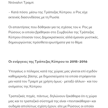
Ντόναλντ Τραμπ.
– Κατά πόσο, μέσω της Τράπεζας Κύπρου, ο Ρος είχε
εκτενείς διασυνδέσεις με τη Ρωσία.
Οι απαντήσεις που δόθηκαν για τις σχέσεις του κ. Ρος με
Ρώσους οι οποίοι βρέθηκαν στο Συμβούλιο της Τράπεζας
Κύπρου έπεισαν τους Δημοκρατικούς αλλά έμειναν μυστικές,
δημιουργώντας πρόσθετα ερωτήματα για το θέμα.
Οι ενέργειες της Τράπεζας Κύπρου το 2015-2016
Υπογείως ο πόλεμος κατά της χώρας μας γίνεται επί σχεδόν
καθημερινής βάσης, με δημοσιεύματα τα οποία στρέφονται
μεν κατά του Τραμπ με χρήση όμως- μεταξύ άλλων- και του
ονόματος της Κύπρου.
Τραπεζικές πηγές, πάντως, δηλώνουν ξεκάθαρα ότι η χώρα
μας και το τραπεζικό σύστημά της είναι «πεντακάθαρα» και
ουδεμία απολύτως σχέση έχουν, είτε με Ρώσους οι οποίοι