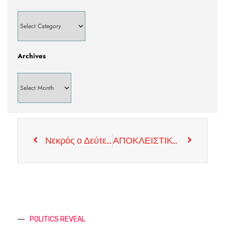
Archives
Νεκρός ο Δεύτερος στην Διοίκηση του Ισλαμικού Παρακράτους στην Σύρια
ΑΠΟΚΛΕΙΣΤΙΚΟ (+ΦΩΤΟΣ)Ρωσία-Τρομοκρατικό Χτύπημα
POLITICS REVEAL