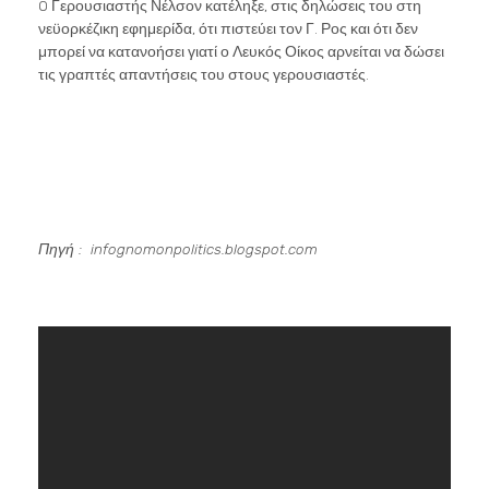
O Γερουσιαστής Νέλσον κατέληξε, στις δηλώσεις του στη
νεϋορκέζικη εφημερίδα, ότι πιστεύει τον Γ. Ρος και ότι δεν
μπορεί να κατανοήσει γιατί ο Λευκός Οίκος αρνείται να δώσει
τις γραπτές απαντήσεις του στους γερουσιαστές.
Πηγή :
infognomonpolitics
.
blogspot
.
com