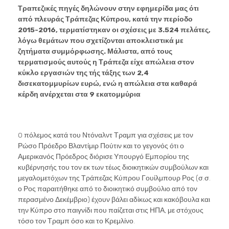
Τραπεζικές πηγές δηλώνουν στην εφημερίδα μας ότι
από πλευράς Τράπεζας Κύπρου, κατά την περίοδο
2015-2016, τερματίστηκαν οι σχέσεις με 3.524 πελάτες,
λόγω θεμάτων που σχετίζονται αποκλειστικά με
ζητήματα συμμόρφωσης. Μάλιστα, από τους
τερματισμούς αυτούς η Τράπεζα είχε απώλεια στον
κύκλο εργασιών της τής τάξης των 2,4
δισεκατομμυρίων ευρώ, ενώ η απώλεια στα καθαρά
κέρδη ανέρχεται στα 9 εκατομμύρια
O πόλεμος κατά του Ντόναλντ Τραμπ για σχέσεις με τον
Ρώσο Πρόεδρο Βλαντίμιρ Πούτιν και το γεγονός ότι ο
Αμερικανός Πρόεδρος διόρισε Υπουργό Εμπορίου της
κυβέρνησής του τον εκ των τέως διοικητικών συμβούλων και
μεγαλομετόχων της Τράπεζας Κύπρου Γουίλμπουρ Ρος (σ.σ.
ο Ρος παραιτήθηκε από το διοικητικό συμβούλιο από τον
περασμένο Δεκέμβριο) έχουν βάλει αδίκως και κακόβουλα και
την Κύπρο στο παιγνίδι που παίζεται στις ΗΠΑ, με στόχους
τόσο τον Τραμπ όσο και το Κρεμλίνο.