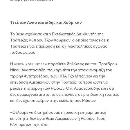
Τι είπαν Αναστασιάδης και Χούρικαν
Το θέμα σχολίασε και ο Εκτελεστικός Διευθυντής της
Τράπεζας Κύπρου Τζον Χούρικαν, ο οποίος τόνισε ότι η
Τράπεζα είναι επιχείρηση και όχι γεωπολιτικός αγώνας
ποδοσφαίρου.
Η «New York Times» παραθέτει δηλώσεις και του Προέδρου
Νίκου Αναστασιάδη, που αρνείται την όποια ανάμειξη του
πρώην Αντιπροέδρου των ΗΠΑ Τζο Μπάιντεν για την
επένδυση Αμερικανών στην Τράπεζα Κύπρου ώστε να
μειωθεί η επιρροή των Ρώσων. Ο κ. Αναστασιάδης είπε ότι
δεν αναμειγνύεται στο ποιος επενδύει σε μια ιδιωτική τράπεζα
και δεν έχει συμφέρον στην εκδίωξη των Ρώσων.
«Θέλουμε να διατηρήσουμε τη ρωσική επιχειρηματική
κοινότητα. Δεν είναι θέμα Αμερικανών ή Ρώσων. Τους
θέλουμε όλους», είπε.