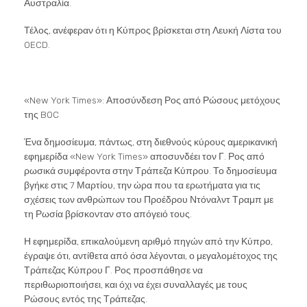
Αυστραλία.
Τέλος, ανέφεραν ότι η Κύπρος βρίσκεται στη Λευκή Λίστα του
OECD.
«New York Times»: Αποσύνδεση Ρος από Ρώσους μετόχους
της BOC
Ένα δημοσίευμα, πάντως, στη διεθνούς κύρους αμερικανική
εφημερίδα «New York Times» αποσυνδέει τον Γ. Ρος από
ρωσικά συμφέροντα στην Τράπεζα Κύπρου. Το δημοσίευμα
βγήκε στις 7 Μαρτίου, την ώρα που τα ερωτήματα για τις
σχέσεις των ανθρώπων του Προέδρου Ντόναλντ Τραμπ με
τη Ρωσία βρίσκονταν στο απόγειό τους.
Η εφημερίδα, επικαλούμενη αριθμό πηγών από την Κύπρο,
έγραψε ότι, αντίθετα από όσα λέγονται, ο μεγαλομέτοχος της
Τράπεζας Κύπρου Γ. Ρος προσπάθησε να
περιθωριοποιήσει, και όχι να έχει συναλλαγές με τους
Ρώσους εντός της Τράπεζας.