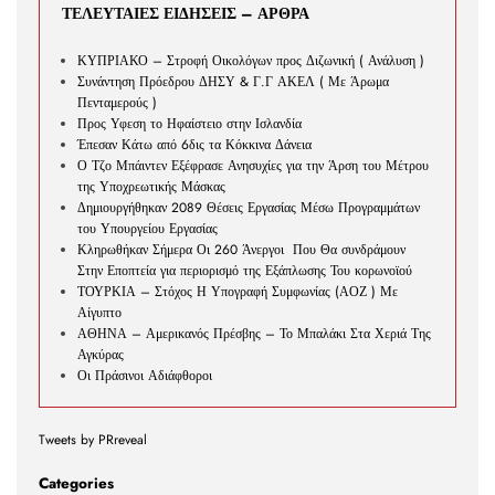
ΤΕΛΕΥΤΑΙΕΣ ΕΙΔΗΣΕΙΣ – ΑΡΘΡΑ
ΚΥΠΡΙΑΚΟ – Στροφή Οικολόγων προς Διζωνική ( Ανάλυση )
Συνάντηση Πρόεδρου ΔΗΣΥ & Γ.Γ ΑΚΕΛ ( Με Άρωμα
Πενταμερούς )
Προς Υφεση το Ηφαίστειο στην Ισλανδία
Έπεσαν Κάτω από 6δις τα Κόκκινα Δάνεια
Ο Τζο Μπάιντεν Εξέφρασε Ανησυχίες για την Άρση του Μέτρου
της Υποχρεωτικής Μάσκας
Δημιουργήθηκαν 2089 Θέσεις Εργασίας Μέσω Προγραμμάτων
του Υπουργείου Εργασίας
Κληρωθήκαν Σήμερα Οι 260 Άνεργοι Που Θα συνδράμουν
Στην Εποπτεία για περιορισμό της Εξάπλωσης Του κορωνοϊού
ΤΟΥΡΚΙΑ – Στόχος Η Υπογραφή Συμφωνίας (ΑΟΖ ) Με
Αίγυπτο
ΑΘΗΝΑ – Αμερικανός Πρέσβης – Το Μπαλάκι Στα Χεριά Της
Αγκύρας
Οι Πράσινοι Αδιάφθοροι
Tweets by PRreveal
Categories