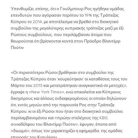
Υπενθυμίζει, επίσης, ότι ο Γουίλμπουρ Ρος ηγήθηκε ομάδας
επενδυτών που αγόρασαν περίπου το 19% της Τράπεζας
Κύπρου το 2014, με αποτέλεσμα να βρεθεί στο διοικητικό
συμβούλιο της μεγαλύτερης κυπριακής τράπεζας μαζί με έξι
Ρώσους συμβούλους, που περιλάμβαναν άτομα που
θεωρούνται ότι βρίσκονται κοντά στον Πρόεδρο Βλαντίμιρ
Πούτιν.
«Οι περισσότεροι Ρώσοι βρέθηκαν στο συμβούλιο της
Τράπεζας Κύπρου όταν ‘κουρεύτηκαν’ οι καταθέσεις τους τον
Μάρτιο του 2013 και μετατράπηκαν αναγκαστικά σε μετοχές»,
έγραψε η «New York Times», ενώ επικαλείται και Κύπριους
δικηγόρους και άλλους ενδιαφερομένους οι οποίοι δηλώνουν
ότι, εντός μηνών από την παρουσία Ρος στην Τράπεζα
Κύπρου, κι οι έξι Ρώσοι που ήταν στο διοικητικό συμβούλιο,
περιλαμβανομένου και «πρώην στελέχους της KBG,
συναδέλφου του Βλαντίμιρ Πούτιν», έφυγαν, έπειτα από
«διωγμό», όπως τον χαρακτηρίζει η εφημερίδα, της ομάδας
επιρροής του Κρεμλίνου.