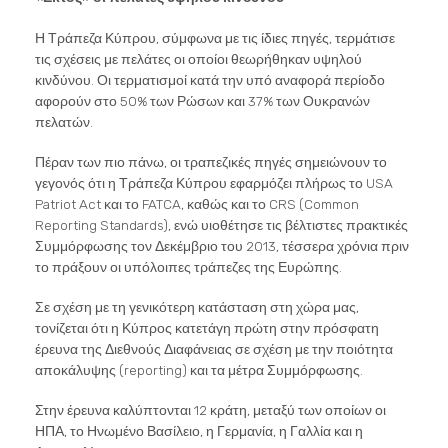
Η Τράπεζα Κύπρου, σύμφωνα με τις ίδιες πηγές, τερμάτισε
τις σχέσεις με πελάτες οι οποίοι θεωρήθηκαν υψηλού
κινδύνου. Οι τερματισμοί κατά την υπό αναφορά περίοδο
αφορούν στο 50% των Ρώσων και 37% των Ουκρανών
πελατών.
Πέραν των πιο πάνω, οι τραπεζικές πηγές σημειώνουν το
γεγονός ότι η Τράπεζα Κύπρου εφαρμόζει πλήρως το USA
Patriot Act και το FATCA, καθώς και το CRS (Common
Reporting Standards), ενώ υιοθέτησε τις βέλτιστες πρακτικές
Συμμόρφωσης τον Δεκέμβριο του 2013, τέσσερα χρόνια πριν
το πράξουν οι υπόλοιπες τράπεζες της Ευρώπης.
Σε σχέση με τη γενικότερη κατάσταση στη χώρα μας,
τονίζεται ότι η Κύπρος κατετάγη πρώτη στην πρόσφατη
έρευνα της Διεθνούς Διαφάνειας σε σχέση με την ποιότητα
αποκάλυψης (reporting) και τα μέτρα Συμμόρφωσης.
Στην έρευνα καλύπτονται 12 κράτη, μεταξύ των οποίων οι
ΗΠΑ, το Ηνωμένο Βασίλειο, η Γερμανία, η Γαλλία και η