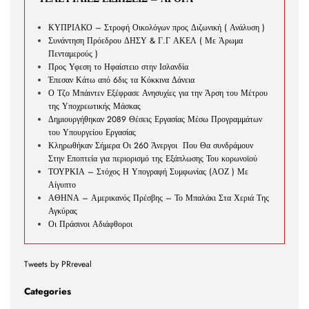
ΚΥΠΡΙΑΚΟ – Στροφή Οικολόγων προς Διζωνική ( Ανάλυση )
Συνάντηση Πρόεδρου ΔΗΣΥ & Γ.Γ ΑΚΕΛ ( Με Άρωμα
Πενταμερούς )
Προς Υφεση το Ηφαίστειο στην Ισλανδία
Έπεσαν Κάτω από 6δις τα Κόκκινα Δάνεια
Ο Τζο Μπάιντεν Εξέφρασε Ανησυχίες για την Άρση του Μέτρου
της Υποχρεωτικής Μάσκας
Δημιουργήθηκαν 2089 Θέσεις Εργασίας Μέσω Προγραμμάτων
του Υπουργείου Εργασίας
Κληρωθήκαν Σήμερα Οι 260 Άνεργοι Που Θα συνδράμουν
Στην Εποπτεία για περιορισμό της Εξάπλωσης Του κορωνοϊού
ΤΟΥΡΚΙΑ – Στόχος Η Υπογραφή Συμφωνίας (ΑΟΖ ) Με
Αίγυπτο
ΑΘΗΝΑ – Αμερικανός Πρέσβης – Το Μπαλάκι Στα Χεριά Της
Αγκύρας
Οι Πράσινοι Αδιάφθοροι
Tweets by PRreveal
Categories