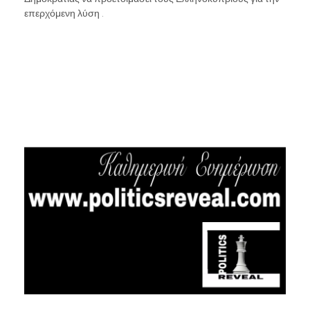
επερχόμενη λύση .