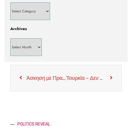
Archives
Άσκηση με Πραγματικά Πυρά Διεξάγει η Τουρκία στην Κυπριακή ΑΟΖ
Τουρκία – Δεν Μπορεί να Υπάρξει Αναγνώριση του Ψευδοκράτους
POLITICS REVEAL