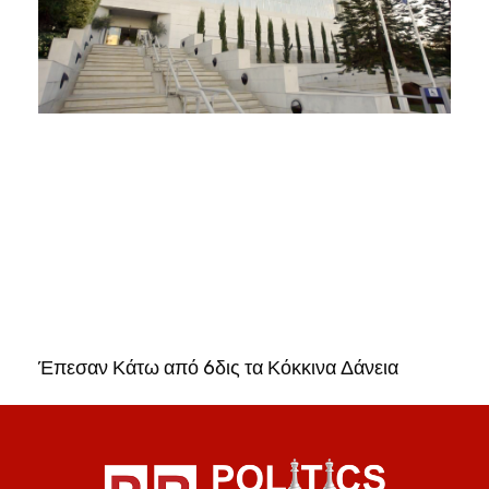
Έπεσαν Κάτω από 6δις τα Κόκκινα Δάνεια