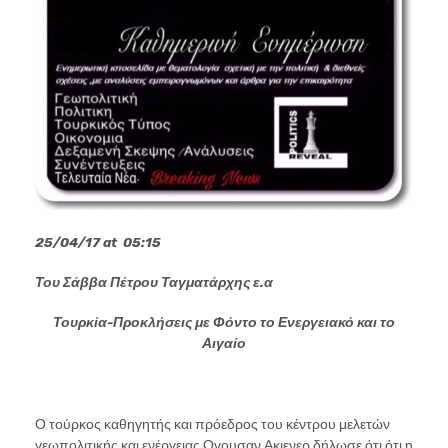
25/04/17
at
05:15
Του Σάββα Πέτρου Ταγματάρχης ε.α
Τουρκία-Προκλήσεις με Φόντο το Ενεργειακό και το
Αιγαίο
Ο τούρκος καθηγητής και πρόεδρος του κέντρου μελετών
γεωπολιτικής και ενέργειας Ογουσαν Ακιενερ δήλωσε ότι ότι η