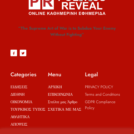
”The Supreme Art of War is to Subdue Your Enemy
Without Fighting”
Categories
Menu
Legal
ΕΙΔΗΣΕΙΣ
ΑΡΧΙΚΗ
PRIVACY POLICY
ΔΙΕΘΝΗ
ΕΠΙΚΟΙΝΩΝΙΑ
Terms and Conditions
ΟΙΚΟΝΟΜΙΑ
Στείλτε μας Άρθρο
GDPR Compliance
Policy
ΤΟΥΡΚΙΚΟΣ ΤΥΠΟΣ
ΣΧΕΤΙΚΑ ΜΕ ΜΑΣ
ΑΘΛΗΤΙΚΑ
ΑΠΟΨΕΙΣ
BREAKING NEWS