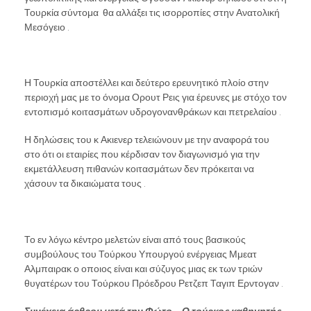
Τουρκία σύντομα θα αλλάξει τις ισορροπίες στην Ανατολική
Μεσόγειο .
Η Τουρκία αποστέλλει και δεύτερο ερευνητικό πλοίο στην
περιοχή μας με το όνομα Ορουτ Ρεις για έρευνες με στόχο τον
εντοπισμό κοιτασμάτων υδρογονανθράκων και πετρελαίου .
Η δηλώσεις του κ Ακιενερ τελειώνουν με την αναφορά του
στο ότι οι εταιρίες που κέρδισαν τον διαγωνισμό για την
εκμετάλλευση πιθανών κοιτασμάτων δεν πρόκειται να
χάσουν τα δικαιώματα τους .
Το εν λόγω κέντρο μελετών είναι από τους βασικούς
συμβούλους του Τούρκου Υπουργού ενέργειας Μμεατ
Αλμπαιρακ ο οποιος είναι και σύζυγος μιας εκ των τριών
θυγατέρων του Τούρκου Πρόεδρου Ρετζεπ Ταγιπ Ερντογαν .
Συνέχεια άρθρου μετά την Φώτο – Ο τούρκος καθηγητής