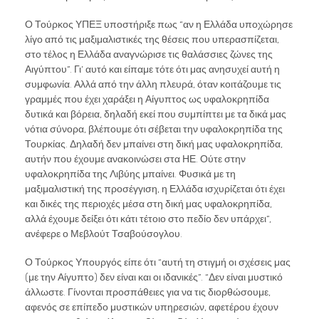
Ο Τούρκος ΥΠΕΞ υποστήριξε πως “αν η Ελλάδα υποχώρησε
λίγο από τις μαξιμαλιστικές της θέσεις που υπερασπίζεται,
στο τέλος η Ελλάδα αναγνώρισε τις θαλάσσιες ζώνες της
Αιγύπτου”. Γι’ αυτό και είπαμε τότε ότι μας ανησυχεί αυτή η
συμφωνία. Αλλά από την άλλη πλευρά, όταν κοιτάζουμε τις
γραμμές που έχει χαράξει η Αίγυπτος ως υφαλοκρηπίδα
δυτικά και βόρεια, δηλαδή εκεί που συμπίπτει με τα δικά μας
νότια σύνορα, βλέπουμε ότι σέβεται την υφαλοκρηπίδα της
Τουρκίας. Δηλαδή δεν μπαίνει στη δική μας υφαλοκρηπίδα,
αυτήν που έχουμε ανακοινώσει στα ΗΕ. Ούτε στην
υφαλοκρηπίδα της Λιβύης μπαίνει. Φυσικά με τη
μαξιμαλιστική της προσέγγιση, η Ελλάδα ισχυρίζεται ότι έχει
και δικές της περιοχές μέσα στη δική μας υφαλοκρηπίδα,
αλλά έχουμε δείξει ότι κάτι τέτοιο στο πεδίο δεν υπάρχει”,
ανέφερε ο Μεβλούτ Τσαβούσογλου.
Ο Τούρκος Υπουργός είπε ότι “αυτή τη στιγμή οι σχέσεις μας
(με την Αίγυπτο) δεν είναι και οι ιδανικές”. “Δεν είναι μυστικό
άλλωστε. Γίνονται προσπάθειες για να τις διορθώσουμε,
αφενός σε επίπεδο μυστικών υπηρεσιών, αφετέρου έχουν