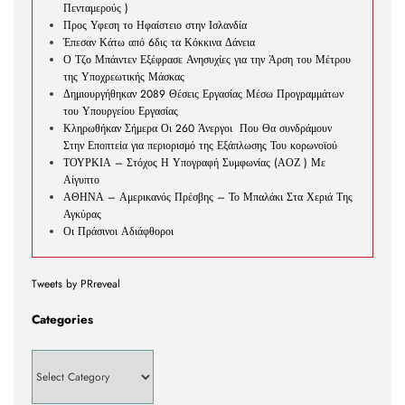
Πενταμερούς )
Προς Υφεση το Ηφαίστειο στην Ισλανδία
Έπεσαν Κάτω από 6δις τα Κόκκινα Δάνεια
Ο Τζο Μπάιντεν Εξέφρασε Ανησυχίες για την Άρση του Μέτρου
της Υποχρεωτικής Μάσκας
Δημιουργήθηκαν 2089 Θέσεις Εργασίας Μέσω Προγραμμάτων
του Υπουργείου Εργασίας
Κληρωθήκαν Σήμερα Οι 260 Άνεργοι Που Θα συνδράμουν
Στην Εποπτεία για περιορισμό της Εξάπλωσης Του κορωνοϊού
ΤΟΥΡΚΙΑ – Στόχος Η Υπογραφή Συμφωνίας (ΑΟΖ ) Με
Αίγυπτο
ΑΘΗΝΑ – Αμερικανός Πρέσβης – Το Μπαλάκι Στα Χεριά Της
Αγκύρας
Οι Πράσινοι Αδιάφθοροι
Tweets by PRreveal
Categories