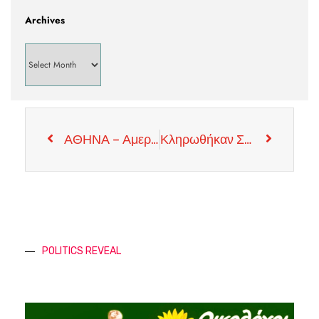
Archives
ΑΘΗΝΑ – Αμερικανός Πρέσβης – Το Μπαλάκι Στα Χεριά Της Αγκύρας
Κληρωθήκαν Σήμερα Οι 260 Άνεργοι Που Θα συνδράμουν Στην Εποπτεία για περιορισμό της Εξάπλωσης Του κορωνοϊού
POLITICS REVEAL