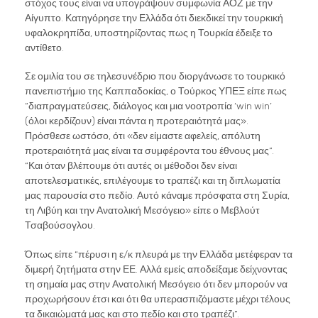
στόχος τους είναι να υπογράψουν συμφωνία ΑΟΖ με την
Αίγυπτο. Κατηγόρησε την Ελλάδα ότι διεκδικεί την τουρκική
υφαλοκρηπίδα, υποστηρίζοντας πως η Τουρκία έδειξε το
αντίθετο.
Σε ομιλία του σε τηλεσυνέδριο που διοργάνωσε το τουρκικό
πανεπιστήμιο της Καππαδοκίας, ο Τούρκος ΥΠΕΞ είπε πως
“διαπραγματεύσεις, διάλογος και μια νοοτροπία ‘win win’
(όλοι κερδίζουν) είναι πάντα η προτεραιότητά μας».
Πρόσθεσε ωστόσο, ότι «δεν είμαστε αφελείς, απόλυτη
προτεραιότητά μας είναι τα συμφέροντα του έθνους μας”.
“Και όταν βλέπουμε ότι αυτές οι μέθοδοι δεν είναι
αποτελεσματικές, επιλέγουμε το τραπέζι και τη διπλωματία
μας παρουσία στο πεδίο. Αυτό κάναμε πρόσφατα στη Συρία,
τη Λιβύη και την Ανατολική Μεσόγειο» είπε ο Μεβλούτ
Τσαβούσογλου.
Όπως είπε “πέρυσι η ε/κ πλευρά με την Ελλάδα μετέφεραν τα
διμερή ζητήματα στην ΕΕ. Αλλά εμείς αποδείξαμε δείχνοντας
τη σημαία μας στην Ανατολική Μεσόγειο ότι δεν μπορούν να
προχωρήσουν έτσι και ότι θα υπερασπιζόμαστε μέχρι τέλους
τα δικαιώματά μας και στο πεδίο και στο τραπέζι”.