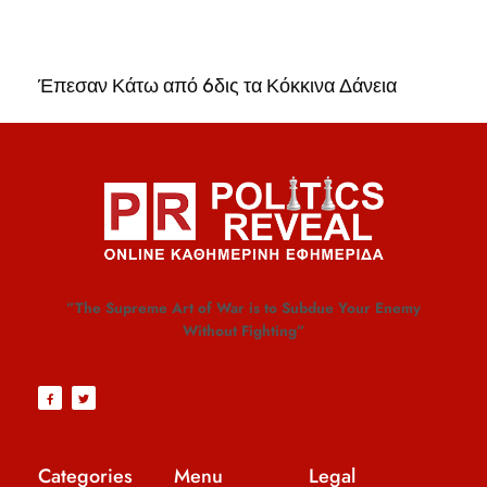
Έπεσαν Κάτω από 6δις τα Κόκκινα Δάνεια
”The Supreme Art of War is to Subdue Your Enemy
Without Fighting”
Categories
Menu
Legal