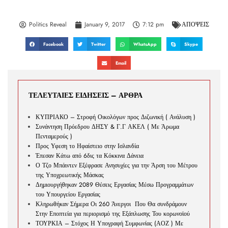
Politics Reveal
January 9, 2017
7:12 pm
ΑΠΟΨΕΙΣ
Facebook
Twitter
WhatsApp
Skype
Email
ΤΕΛΕΥΤΑΙΕΣ ΕΙΔΗΣΕΙΣ – ΑΡΘΡΑ
ΚΥΠΡΙΑΚΟ – Στροφή Οικολόγων προς Διζωνική ( Ανάλυση )
Συνάντηση Πρόεδρου ΔΗΣΥ & Γ.Γ ΑΚΕΛ ( Με Άρωμα
Πενταμερούς )
Προς Υφεση το Ηφαίστειο στην Ισλανδία
Έπεσαν Κάτω από 6δις τα Κόκκινα Δάνεια
Ο Τζο Μπάιντεν Εξέφρασε Ανησυχίες για την Άρση του Μέτρου
της Υποχρεωτικής Μάσκας
Δημιουργήθηκαν 2089 Θέσεις Εργασίας Μέσω Προγραμμάτων
του Υπουργείου Εργασίας
Κληρωθήκαν Σήμερα Οι 260 Άνεργοι Που Θα συνδράμουν
Στην Εποπτεία για περιορισμό της Εξάπλωσης Του κορωνοϊού
ΤΟΥΡΚΙΑ – Στόχος Η Υπογραφή Συμφωνίας (ΑΟΖ ) Με