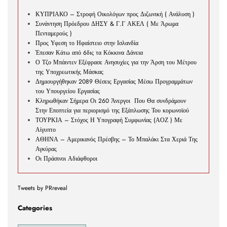
ΚΥΠΡΙΑΚΟ – Στροφή Οικολόγων προς Διζωνική ( Ανάλυση )
Συνάντηση Πρόεδρου ΔΗΣΥ & Γ.Γ ΑΚΕΛ ( Με Άρωμα
Πενταμερούς )
Προς Υφεση το Ηφαίστειο στην Ισλανδία
Έπεσαν Κάτω από 6δις τα Κόκκινα Δάνεια
Ο Τζο Μπάιντεν Εξέφρασε Ανησυχίες για την Άρση του Μέτρου
της Υποχρεωτικής Μάσκας
Δημιουργήθηκαν 2089 Θέσεις Εργασίας Μέσω Προγραμμάτων
του Υπουργείου Εργασίας
Κληρωθήκαν Σήμερα Οι 260 Άνεργοι Που Θα συνδράμουν
Στην Εποπτεία για περιορισμό της Εξάπλωσης Του κορωνοϊού
ΤΟΥΡΚΙΑ – Στόχος Η Υπογραφή Συμφωνίας (ΑΟΖ ) Με
Αίγυπτο
ΑΘΗΝΑ – Αμερικανός Πρέσβης – Το Μπαλάκι Στα Χεριά Της
Αγκύρας
Οι Πράσινοι Αδιάφθοροι
Tweets by PRreveal
Categories