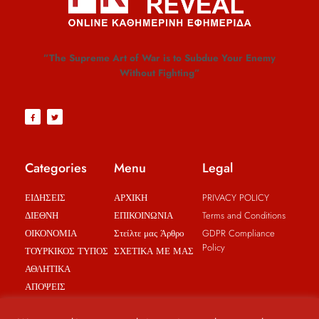
”The Supreme Art of War is to Subdue Your Enemy
Without Fighting”
Categories
Menu
Legal
ΕΙΔΗΣΕΙΣ
ΑΡΧΙΚΗ
PRIVACY POLICY
ΔΙΕΘΝΗ
ΕΠΙΚΟΙΝΩΝΙΑ
Terms and Conditions
ΟΙΚΟΝΟΜΙΑ
Στείλτε μας Άρθρο
GDPR Compliance
Policy
ΤΟΥΡΚΙΚΟΣ ΤΥΠΟΣ
ΣΧΕΤΙΚΑ ΜΕ ΜΑΣ
ΑΘΛΗΤΙΚΑ
ΑΠΟΨΕΙΣ
BREAKING NEWS