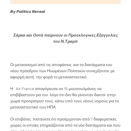
By
Politics
Reveal
Σάρκα και Οστά παίρνουν οι Προεκλογικές Εξαγγελίες
του Ν.Τραμπ
Οι μετασεισμοί από τις αποφάσεις και τα διατάγματα του
νέου πρόεδρου των Ηνωμένων Πολιτειών συνεχίζονται με
αφορμή αυτή την φορά το μεταναστευτικό
Η Air France απαγόρευσε σε 15 μουσουλμάνος να
επιβιβαστούν για τον λόγο ότι δεν θα γίνονταν δεκτοί στην
χωρά προορισμού τους κάτω υπό τους νέους νομούς για το
μεταναστευτικό των ΗΠΑ .
Οι επιβάτες πιστεύετε ότι προέρχονταν από 7 διαφορετικές
χώρες οι οποίες επηρεάζονται από τα νέα διατάγματα και που