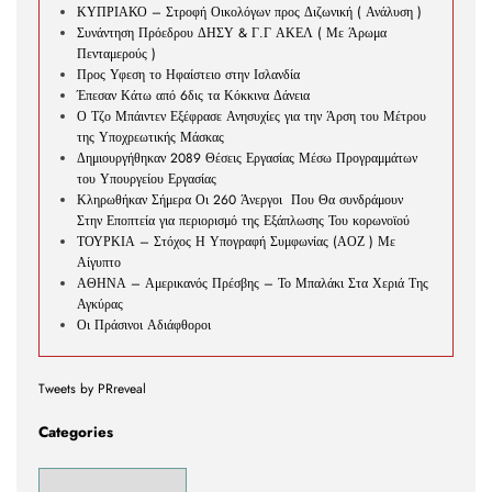
ΚΥΠΡΙΑΚΟ – Στροφή Οικολόγων προς Διζωνική ( Ανάλυση )
Συνάντηση Πρόεδρου ΔΗΣΥ & Γ.Γ ΑΚΕΛ ( Με Άρωμα
Πενταμερούς )
Προς Υφεση το Ηφαίστειο στην Ισλανδία
Έπεσαν Κάτω από 6δις τα Κόκκινα Δάνεια
Ο Τζο Μπάιντεν Εξέφρασε Ανησυχίες για την Άρση του Μέτρου
της Υποχρεωτικής Μάσκας
Δημιουργήθηκαν 2089 Θέσεις Εργασίας Μέσω Προγραμμάτων
του Υπουργείου Εργασίας
Κληρωθήκαν Σήμερα Οι 260 Άνεργοι Που Θα συνδράμουν
Στην Εποπτεία για περιορισμό της Εξάπλωσης Του κορωνοϊού
ΤΟΥΡΚΙΑ – Στόχος Η Υπογραφή Συμφωνίας (ΑΟΖ ) Με
Αίγυπτο
ΑΘΗΝΑ – Αμερικανός Πρέσβης – Το Μπαλάκι Στα Χεριά Της
Αγκύρας
Οι Πράσινοι Αδιάφθοροι
Tweets by PRreveal
Categories