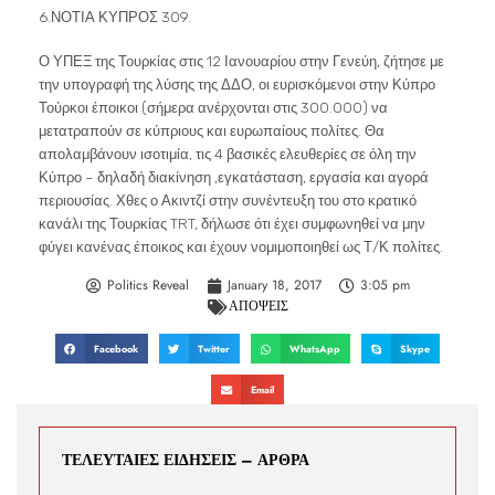
6.ΝΟΤΙΑ ΚΥΠΡΟΣ 309.
Ο ΥΠΕΞ της Τουρκίας στις 12 Ιανουαρίου στην Γενεύη, ζήτησε με
την υπογραφή της λύσης της ΔΔΟ, οι ευρισκόμενοι στην Κύπρο
Τούρκοι έποικοι (σήμερα ανέρχονται στις 300.000) να
μετατραπούν σε κύπριους και ευρωπαίους πολίτες. Θα
απολαμβάνουν ισοτιμία, τις 4 βασικές ελευθερίες σε όλη την
Κύπρο – δηλαδή διακίνηση ,εγκατάσταση, εργασία και αγορά
περιουσίας. Χθες ο Ακιντζί στην συνέντευξη του στο κρατικό
κανάλι της Τουρκίας TRT, δήλωσε ότι έχει συμφωνηθεί να μην
φύγει κανένας έποικος και έχουν νομιμοποιηθεί ως Τ/Κ πολίτες.
Politics Reveal
January 18, 2017
3:05 pm
ΑΠΟΨΕΙΣ
Facebook
Twitter
WhatsApp
Skype
Email
ΤΕΛΕΥΤΑΙΕΣ ΕΙΔΗΣΕΙΣ – ΑΡΘΡΑ