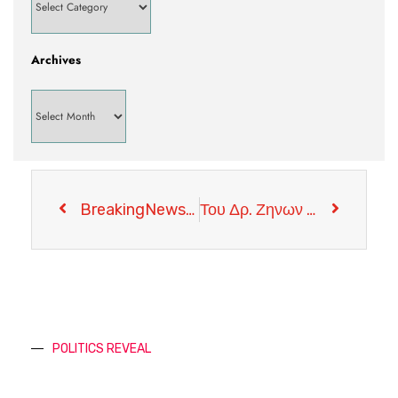
Archives
BreakingNews/VIDEO-UPDATE! Ο Eide μιλά για Συνομοσπονδία και όχι για Ομοσπονδία
Του Δρ. Ζηνων Αχιλλιδη Ph.D Engineering: Ένας αέρας αλλαγής…
POLITICS REVEAL