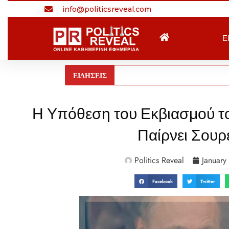
info@politicsreveal.com
Ε
ΕΙΔΗΣΕΙΣ
Η Υπόθεση του Εκβιασμού τ
Παίρνει Σουρ
Politics Reveal
January
Facebook
Twitter