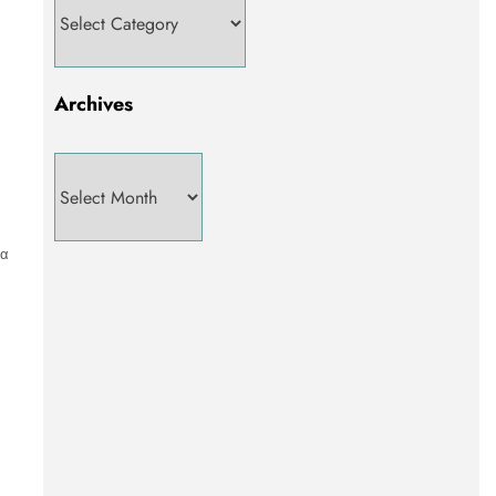
Archives
να