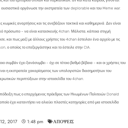
ς και του εμπορίου όπλων και ναρκωτικών, αν και κατά καιρούς γίνονται.
ect, ουσιαστικά οργάνωσε την εκστρατεία των deplorable και του Meme war.
 κωμικές αναρτήσεις και τις ανεβάζουν τακτικά και καθημερινά. Δεν είναι
ικό πρόσωπο – να είναι κατασκευής 4chan. Μάλιστα, κάποια στιγμή
σε, και πως μαζί με άλλους χρήστες του 4chan έστειλαν ένα αρχείο με τις
n, ο οποίος το επεξεργάστηκε και το έστειλε στην CIA.
ο συμβάν έχει ξανάσυμβει – όχι σε τέτοιο βαθμό βέβαια – και οι χρήστες του
 είναι η εκστρατεία χακαρίσματος των υπολογιστών διασημοτήτων του
ερωτικών περιπτύξεων στην ιστοσελίδα του 4chan.
τη απόδειξη πως ο επερχόμενος πρόεδρος των Ηνωμένων Πολιτειών Donald
οποίο έχει καταντήσει να αλιεύει πλαστές κατηγορίες από μια ιστοσελίδα
 12, 2017
1:48 pm
ΑΠΟΨΕΙΣ