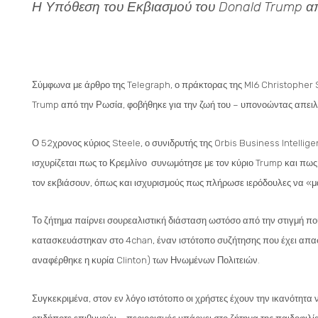
Η Υπόθεση του Εκβιασμού του Donald Trump απ
Σύμφωνα με άρθρο της Telegraph, ο πράκτορας της MI6 Christopher S
Trump από την Ρωσία, φοβήθηκε για την ζωή του – υπονοώντας απειλ
Ο 52χρονος κύριος Steele, ο συνιδρυτής της Orbis Business Intellig
ισχυρίζεται πως το Κρεμλίνο συνωμότησε με τον κύριο Trump και πως 
τον εκβιάσουν, όπως και ισχυρισμούς πως πλήρωσε ιερόδουλες να «μ
Το ζήτημα παίρνει σουρεαλιστική διάσταση ωστόσο από την στιγμή που
κατασκευάστηκαν στο 4chan, έναν ιστότοπο συζήτησης που έχει απασ
αναφέρθηκε η κυρία Clinton) των Ηνωμένων Πολιτειών.
Συγκεκριμένα, στον εν λόγο ιστότοπο οι χρήστες έχουν την ικανότητ