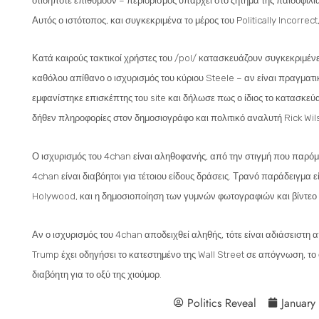
οτιδήποτε επιθυμούν – περιορισμός υπάρχει στο ζήτημα της παιδοφιλία
Αυτός ο ιστότοπος, και συγκεκριμένα το μέρος του Politically Incorr
Κατά καιρούς τακτικοί χρήστες του /pol/ κατασκευάζουν συγκεκριμένες
καθόλου απίθανο ο ισχυρισμός του κύριου Steele – αν είναι πραγματ
εμφανίστηκε επισκέπτης του site και δήλωσε πως ο ίδιος το κατασκεύα
δήθεν πληροφορίες στον δημοσιογράφο και πολιτικό αναλυτή Rick Wilso
Ο ισχυρισμός του 4chan είναι αληθοφανής, από την στιγμή που παρόμοι
4chan είναι διαβόητοι για τέτοιου είδους δράσεις. Τρανό παράδειγμα
Holywood, και η δημοσιοποίηση των γυμνών φωτογραφιών και βίντεο 
Αν ο ισχυρισμός του 4chan αποδειχθεί αληθής, τότε είναι αδιάσεισ
Trump έχει οδηγήσει το κατεστημένο της Wall Street σε απόγνωση, το 
διαβόητη για το οξύ της χιούμορ.
Politics Reveal
January