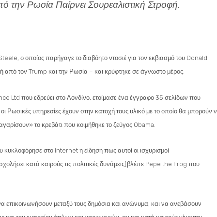
ό την Ρωσία Παίρνει Σουρεαλιστική Στροφή.
teele, ο οποίος παρήγαγε το διαβόητο ντοσιέ για τον εκβιασμό του Donald
ή από τον Trump και την Ρωσία – και κρύφτηκε σε άγνωστο μέρος.
ence Ltd που εδρεύει στο Λονδίνο, ετοίμασε ένα έγγραφο 35 σελίδων που
οι Ρωσικές υπηρεσίες έχουν στην κατοχή τους υλικό με το οποίο θα μπορούν 
αγαρίσουν» το κρεβάτι που κοιμήθηκε το ζεύγος Obama.
 κυκλοφόρησε στο internet η είδηση πως αυτοί οι ισχυρισμοί
χολήσει κατά καιρούς τις πολιτικές δυνάμεις(βλέπε Pepe the Frog που
α να επικοινωνήσουν μεταξύ τους δημόσια και ανώνυμα, και να ανεβάσουν