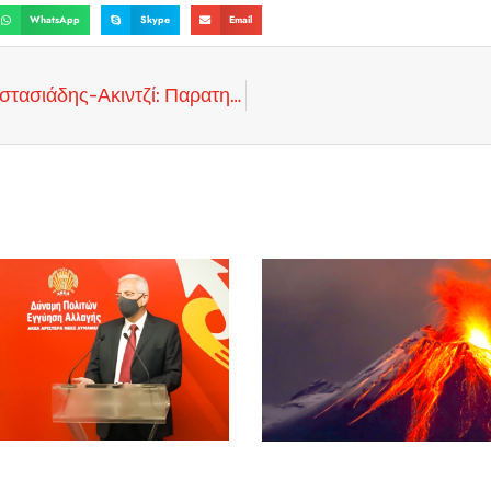
WhatsApp
Skype
Email
Ως “Αυτού Εξοχότητες” στη διάσκεψη οι κ.κ. Αναστασιάδης-Ακιντζί: Παρατηρητής η Ε.Ε