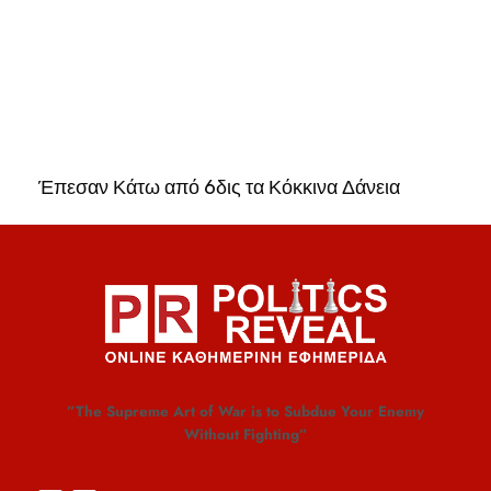
Έπεσαν Κάτω από 6δις τα Κόκκινα Δάνεια
”The Supreme Art of War is to Subdue Your Enemy
Without Fighting”