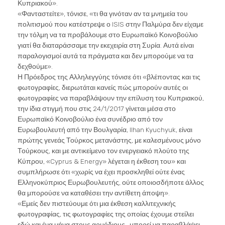
Κυπριακού».
«Φανταστείτε», τόνισε, «τι θα γινόταν αν τα μνημεία του
πολιτισμού που κατέστρεψε ο ISIS στην Παλμύρα δεν είχαμε
την τόλμη να τα προβάλουμε στο Ευρωπαϊκό Κοινοβούλιο
γιατί θα διαταράσσαμε την εκεχειρία στη Συρία. Αυτά είναι
παραλογισμοί αυτά τα πράγματα και δεν μπορούμε να τα
δεχθούμε».
Η Πρόεδρος της Αλληλεγγύης τόνισε ότι «βλέποντας και τις
φωτογραφίες, διερωτάται κανείς πώς μπορούν αυτές οι
φωτογραφίες να παραβλάψουν την επίλυση του Κυπριακού,
την ίδια στιγμή που στις 24/1/2017 γίνεται μέσα στο
Ευρωπαϊκό Κοινοβούλιο ένα συνέδριο από τον
Ευρωβουλευτή από την Βουλγαρία, Ilhan Kyuchyuk, είναι
πρώτης γενεάς Τούρκος μετανάστης, με καλεσμένους μόνο
Τούρκους, και με αντικείμενο τον ενεργειακό πλούτο της
Κύπρου, «Cyprus & Energy» λέγεται η έκθεση του» και
συμπλήρωσε ότι «χωρίς να έχει προσκληθεί ούτε ένας
Ελληνοκύπριος Ευρωβουλευτής, ούτε οποιοσδήποτε άλλος
θα μπορούσε να καταθέσει την αντίθετη άποψη».
«Εμείς δεν πιστεύουμε ότι μια έκθεση καλλιτεχνικής
φωτογραφίας, τις φωτογραφίες της οποίας έχουμε στείλει
εδώ και ένα μήνα στους αρμόδιους, μπορεί να παραβλάψει