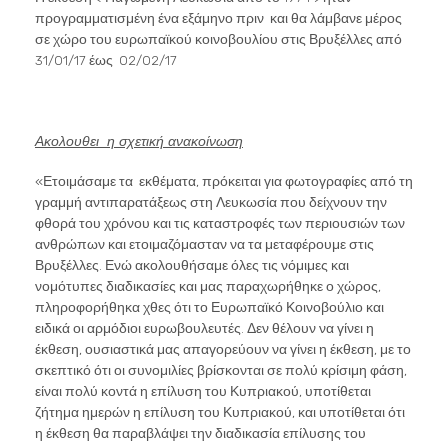
προγραμματισμένη ένα εξάμηνο πριν και θα λάμβανε μέρος
σε χώρο του ευρωπαϊκού κοινοβουλίου στις Βρυξέλλες από
31/01/17 έως 02/02/17
Ακολουθει η σχετική ανακοίνωση
«Ετοιμάσαμε τα εκθέματα, πρόκειται για φωτογραφίες από τη
γραμμή αντιπαρατάξεως στη Λευκωσία που δείχνουν την
φθορά του χρόνου και τις καταστροφές των περιουσιών των
ανθρώπων και ετοιμαζόμασταν να τα μεταφέρουμε στις
Βρυξέλλες. Ενώ ακολουθήσαμε όλες τις νόμιμες και
νομότυπες διαδικασίες και μας παραχωρήθηκε ο χώρος,
πληροφορήθηκα χθες ότι το Ευρωπαϊκό Κοινοβούλιο και
ειδικά οι αρμόδιοι ευρωβουλευτές. Δεν θέλουν να γίνει η
έκθεση, ουσιαστικά μας απαγορεύουν να γίνει η έκθεση, με το
σκεπτικό ότι οι συνομιλίες βρίσκονται σε πολύ κρίσιμη φάση,
είναι πολύ κοντά η επίλυση του Κυπριακού, υποτίθεται
ζήτημα ημερών η επίλυση του Κυπριακού, και υποτίθεται ότι
η έκθεση θα παραβλάψει την διαδικασία επίλυσης του