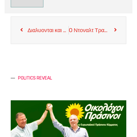
Διαλυονται και οι Τελευταιες Αμφιβολιες για Προθεση Λυσης απο Αγκυρα
O Ντοναλτ Τραμπ έδωσε εντολή για άμεση αντικατάσταση όλων των πρεσβευτών των Ηνωμενων Πολιτειων σε ολες τις χωρες.
POLITICS REVEAL