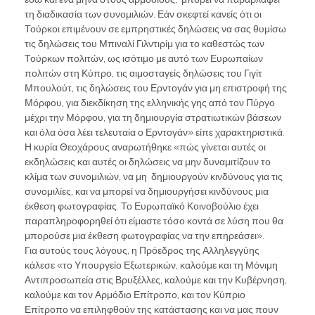
τη διαδικασία των συνομιλιών. Εάν σκεφτεί κανείς ότι οι
Τούρκοι επιμένουν σε εμπρηστικές δηλώσεις να σας θυμίσω
τις δηλώσεις του Μπιναλί Γιλντιρίμ για το καθεστώς των
Τούρκων πολιτών, ως ισότιμο με αυτό των Ευρωπαίων
πολιτών στη Κύπρο, τις αιμοσταγείς δηλώσεις του Γιγίτ
Μπουλούτ, τις δηλώσεις του Ερντογάν για μη επιστροφή της
Μόρφου, για διεκδίκηση της ελληνικής γης από τον Πύργο
μέχρι την Μόρφου, για τη δημιουργία στρατιωτικών βάσεων
και όλα όσα λέει τελευταία ο Ερντογάν» είπε χαρακτηριστικά.
Η κυρία Θεοχάρους αναρωτήθηκε «πώς γίνεται αυτές οι
εκδηλώσεις και αυτές οι δηλώσεις να μην δυναμιτίζουν το
κλίμα των συνομιλιών, να μη δημιουργούν κινδύνους για τις
συνομιλίες, και να μπορεί να δημιουργήσει κινδύνους μια
έκθεση φωτογραφίας. Το Ευρωπαϊκό Κοινοβούλιο έχει
παραπληροφορηθεί ότι είμαστε τόσο κοντά σε λύση που θα
μπορούσε μια έκθεση φωτογραφίας να την επηρεάσει».
Για αυτούς τους λόγους, η Πρόεδρος της Αλληλεγγύης
κάλεσε «το Υπουργείο Εξωτερικών, καλούμε και τη Μόνιμη
Αντιπροσωπεία στις Βρυξέλλες, καλούμε και την Κυβέρνηση,
καλούμε και τον Αρμόδιο Επίτροπο, και τον Κύπριο
Επίτροπο να επιληφθούν της κατάστασης και να μας πουν