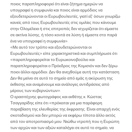
ποιος παραπληροφορεί ότι είναι ζήτημα ημερών να
υπογραφεί η συμφωνία και ποιος είναι αρμόδιος να
εξουδετερώνονται οι Ευρωβουλευτές, γιατί εξ’ όσων γνωρίζω
κανείς από τους Ευρωβουλευτές στις ομιλίες που κάνουμε
στην Ολομέλεια ή στις επιτροπές δεν ισχυρίζεται ότι είμαστε
σε ακτίνα λύσης, ή τόσο κοντά σε λύση ή είμαστε στο παρά
ένα να υπογραφεί η συμφωνία».
«Με αυτό τον τρόπο και εξουδετερώνονται οι
Ευρωβουλευτές» είπε χαρακτηριστικά και συμπλήρωσε ότι
«παραπληροφορείται το Ευρωκοινοβούλιο και
παραπληροφορείται ο Πρόεδρος της Κομισιόν και δεν ξέρω
ποιοι άλλοι αρμόδιοι. Δεν θα ανεχθούμε αυτή την κατάσταση.
Δεν θα μείνει σε αυτό το σημείο από εμάς η ακύρωση της
έκθεσης και αναμένουμε και ανάλογες αντιδράσεις από
μέρους των κυβερνώντων».
Ο ερασιτέχνης φωτογράφος και εκθέτης κ. Κώστας
Τσαγγαρίδης είπε ότι «πρόκειται για μια παράφορη
παραβίαση της ελευθερίας της έκφρασης. Είναι απαρχή ενός
σκοταδισμού και δεν μπορώ να εκφέρω τίποτα άλλο εκτός
από τον αποτροπιασμό μου. Νιώθω ντροπή που η Ευρώπη
των αρχών και των αξιών καταλήγει σε αυτό το σημείο, να