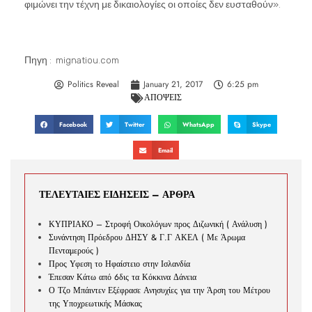
φιμώνει την τέχνη με δικαιολογίες οι οποίες δεν ευσταθούν».
Πηγη : mignatiou.com
Politics Reveal
January 21, 2017
6:25 pm
ΑΠΟΨΕΙΣ
Facebook
Twitter
WhatsApp
Skype
Email
ΤΕΛΕΥΤΑΙΕΣ ΕΙΔΗΣΕΙΣ – ΑΡΘΡΑ
ΚΥΠΡΙΑΚΟ – Στροφή Οικολόγων προς Διζωνική ( Ανάλυση )
Συνάντηση Πρόεδρου ΔΗΣΥ & Γ.Γ ΑΚΕΛ ( Με Άρωμα
Πενταμερούς )
Προς Υφεση το Ηφαίστειο στην Ισλανδία
Έπεσαν Κάτω από 6δις τα Κόκκινα Δάνεια
Ο Τζο Μπάιντεν Εξέφρασε Ανησυχίες για την Άρση του Μέτρου
της Υποχρεωτικής Μάσκας