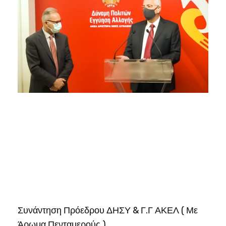
Συνάντηση Πρόεδρου ΔΗΣΥ & Γ.Γ ΑΚΕΛ ( Με
Άρωμα Πενταμερούς )